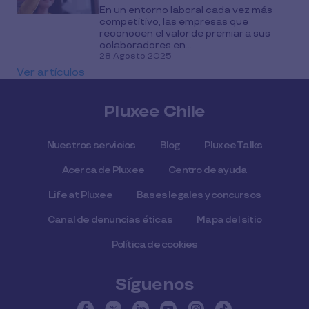
En un entorno laboral cada vez más
competitivo, las empresas que
reconocen el valor de premiar a sus
colaboradores en...
28 Agosto 2025
Ver artículos
Pluxee Chile
Nuestros servicios
Blog
Pluxee Talks
Acerca de Pluxee
Centro de ayuda
Life at Pluxee
Bases legales y concursos
Canal de denuncias éticas
Mapa del sitio
Política de cookies
Síguenos