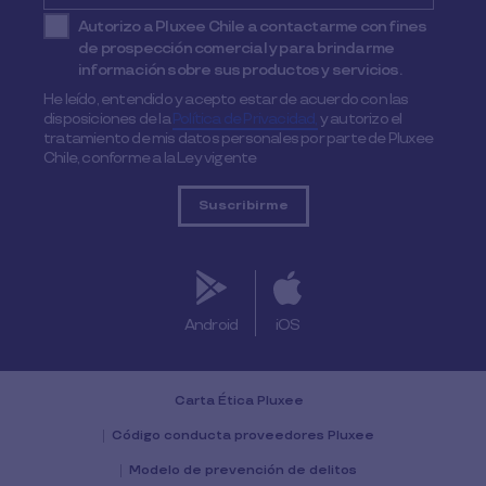
Autorizo a Pluxee Chile a contactarme con fines
de prospección comercial y para brindarme
información sobre sus productos y servicios.
He leído, entendido y acepto estar de acuerdo con las
disposiciones de la
Política de Privacidad,
y autorizo el
tratamiento de mis datos personales por parte de Pluxee
Chile, conforme a la Ley vigente
Android
iOS
Carta Ética Pluxee
Código conducta proveedores Pluxee
Modelo de prevención de delitos