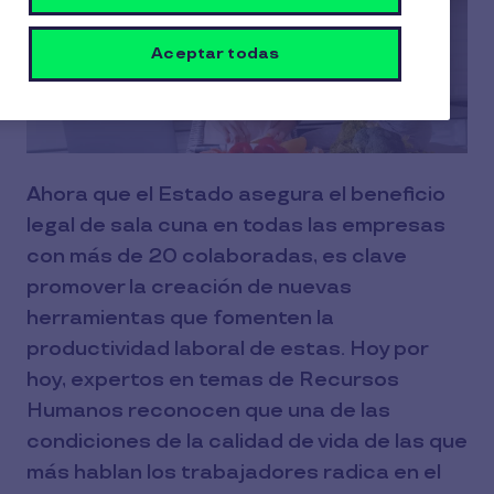
Aceptar todas
Ahora que el Estado asegura el beneficio
legal de sala cuna en todas las empresas
con más de 20 colaboradas, es clave
promover la creación de nuevas
herramientas que fomenten la
productividad laboral de estas. Hoy por
hoy, expertos en temas de Recursos
Humanos reconocen que una de las
condiciones de la calidad de vida de las que
más hablan los trabajadores radica en el