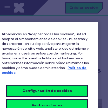
Pasar al contenido principal
B
Iniciar sesión
Home
Blog
Equidad
Al hacer clic en "Aceptar todas las cookies", usted
Cómo mejorar la satisfacción laboral de las madres
acepta el almacenamiento de cookies - nuestras y
trabajadoras
de terceros - en su dispositivo para mejorar la
navegación del sitio web, analizar el uso del mismo y
ayudar en nuestros esfuerzos de marketing. Por
favor, consulte nuestra Política de Cookies para
Cómo mejorar la
obtener más información sobre cómo utilizamos las
cookies y cómo puede administrarlas.
Política de
satisfacción laboral de las
cookies
madres trabajadoras
4 Min de Lectura
11 Octubre 2018
Configuración de cookies
Rechazar todas