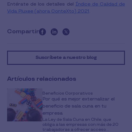
Entérate de los detalles del
Índice de Calidad de
Vida Pluxee (ahora ConteXto) 2021
.
Compartir
this
article
on
Suscríbete a nuestro blog
social
media
Artículos relacionados
Beneficios Corporativos
Por qué es mejor externalizar el
beneficio de sala cuna en tu
empresa
La Ley de Sala Cuna en Chile, que
obliga a las empresas con más de 20
trabajadoras a ofrecer acceso...