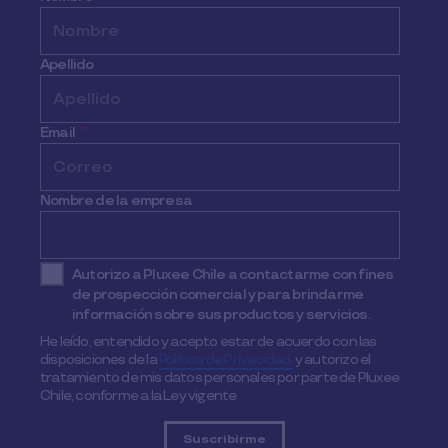
Apellido
Email
*
Nombre de la empresa
Autorizo a Pluxee Chile a contactarme con fines
de prospección comercial y para brindarme
información sobre sus productos y servicios.
He leído, entendido y acepto estar de acuerdo con las
disposiciones de la
Política de Privacidad,
y autorizo el
tratamiento de mis datos personales por parte de Pluxee
Chile, conforme a la Ley vigente