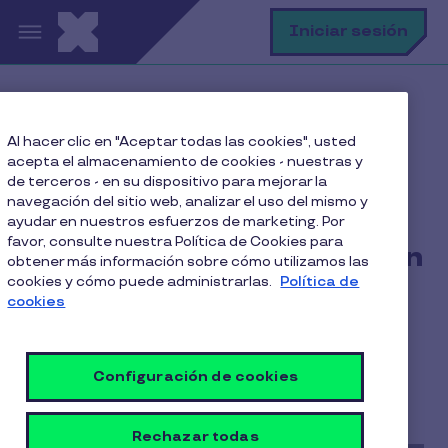
Pasar al contenido principal
B
Iniciar sesión
Home
Blog
Bienestar y Salud
Al hacer clic en "Aceptar todas las cookies", usted
Alimentación saludable en el trabajo: cómo mejora la
acepta el almacenamiento de cookies - nuestras y
productividad de tu equipo
de terceros - en su dispositivo para mejorar la
navegación del sitio web, analizar el uso del mismo y
ayudar en nuestros esfuerzos de marketing. Por
favor, consulte nuestra Política de Cookies para
Alimentación saludable en
obtener más información sobre cómo utilizamos las
cookies y cómo puede administrarlas.
Política de
el trabajo: cómo mejora la
cookies
productividad de tu
equipo
Configuración de cookies
5 Min de Lectura
25 Marzo 2026
Rechazar todas