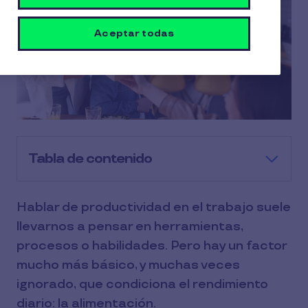
Aceptar todas
Tabla de contenido
Hablar de productividad en el trabajo suele
llevarnos a pensar en herramientas,
procesos o habilidades. Pero hay un factor
mucho más básico, y muchas veces
ignorado, que condiciona el rendimiento
diario: la alimentación.