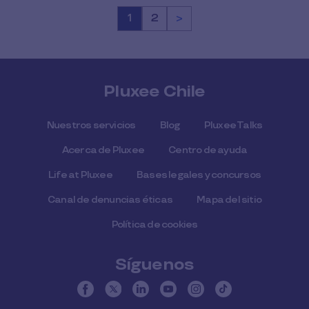
Página
1
Página
2
>
Pluxee Chile
Nuestros servicios
Blog
Pluxee Talks
Acerca de Pluxee
Centro de ayuda
Life at Pluxee
Bases legales y concursos
Canal de denuncias éticas
Mapa del sitio
Política de cookies
Síguenos