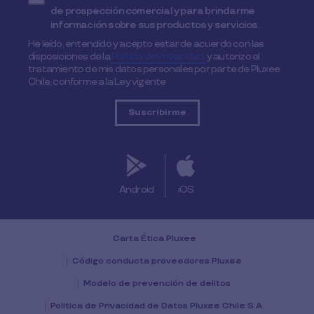
de prospección comercial y para brindarme
información sobre sus productos y servicios.
He leído, entendido y acepto estar de acuerdo con las
disposiciones de la
Política de Privacidad,
y autorizo el
tratamiento de mis datos personales por parte de Pluxee
Chile, conforme a la Ley vigente
Android
iOS
Carta Ética Pluxee
Código conducta proveedores Pluxee
Modelo de prevención de delitos
Politica de Privacidad de Datos Pluxee Chile S.A.