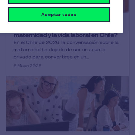
Artículo más reciente
Aceptar todas
Equidad
¿Cómo es la compatibilización de la
maternidad y la vida laboral en Chile?
En el Chile de 2026, la conversación sobre la
maternidad ha dejado de ser un asunto
privado para convertirse en un...
6 Mayo 2026