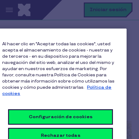
Pasar al contenido principal
B
Iniciar sesión
Home
Blog
Al hacer clic en "Aceptar todas las cookies", usted
Productividad Laboral
acepta el almacenamiento de cookies - nuestras y
¿Cómo fomentar la creatividad de tu equipo?
de terceros - en su dispositivo para mejorar la
navegación del sitio web, analizar el uso del mismo y
ayudar en nuestros esfuerzos de marketing. Por
favor, consulte nuestra Política de Cookies para
obtener más información sobre cómo utilizamos las
¿Cómo fomentar la
cookies y cómo puede administrarlas.
Política de
creatividad de tu equipo?
cookies
5 Min de Lectura
1 Febrero 2024
Configuración de cookies
Rechazar todas