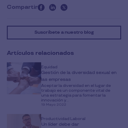
Compartir
this
article
on
Suscríbete a nuestro blog
social
media
Artículos relacionados
Equidad
Gestión de la diversidad sexual en
las empresas
Aceptar la diversidad en el lugar de
trabajo es un componente vital de
una estrategia para fomentar la
innovación y...
19 Mayo 2022
Productividad Laboral
Un líder debe dar