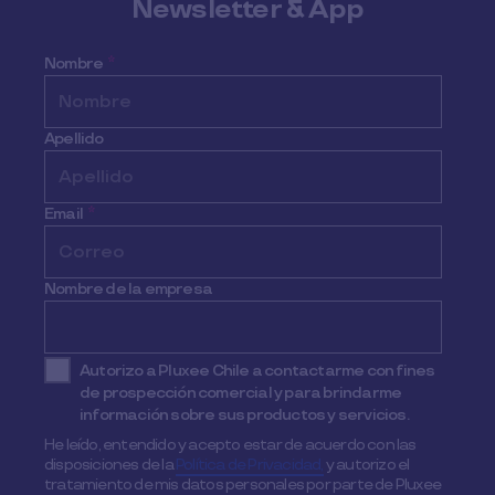
Newsletter & App
Nombre
*
Apellido
Email
*
Nombre de la empresa
Autorizo a Pluxee Chile a contactarme con fines
de prospección comercial y para brindarme
información sobre sus productos y servicios.
He leído, entendido y acepto estar de acuerdo con las
disposiciones de la
Política de Privacidad,
y autorizo el
tratamiento de mis datos personales por parte de Pluxee