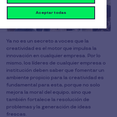
Aceptar todas
Ya no es un secreto a voces que la
creatividad es el motor que impulsa la
innovación en cualquier empresa. Por lo
mismo, los líderes de cualquier empresa o
institución deben saber que fomentar un
ambiente propicio para la creatividad es
fundamental para esta, porque no solo
mejora la moral del equipo, sino que
también fortalece la resolución de
problemas y la generación de ideas
frescas.