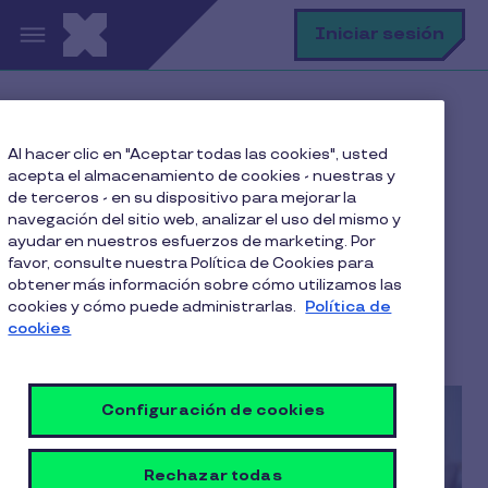
Pasar al contenido principal
B
Iniciar sesión
Home
Blog
Bienestar y Salud
Al hacer clic en "Aceptar todas las cookies", usted
Bienestar en la empresa: cómo es en Chile
acepta el almacenamiento de cookies - nuestras y
de terceros - en su dispositivo para mejorar la
navegación del sitio web, analizar el uso del mismo y
ayudar en nuestros esfuerzos de marketing. Por
Bienestar en la empresa:
favor, consulte nuestra Política de Cookies para
obtener más información sobre cómo utilizamos las
cómo es en Chile
cookies y cómo puede administrarlas.
Política de
cookies
3 Min de Lectura
24 Marzo 2023
Configuración de cookies
Rechazar todas