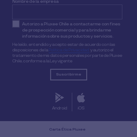
Nombre de la empresa
Autorizo a Pluxee Chile a contactarme con fines
de prospección comercial y para brindarme
información sobre sus productos y servicios.
He leído, entendido y acepto estar de acuerdo con las
disposiciones de la
Política de Privacidad,
y autorizo el
tratamiento de mis datos personales por parte de Pluxee
Chile, conforme a la Ley vigente
Android
iOS
Carta Ética Pluxee