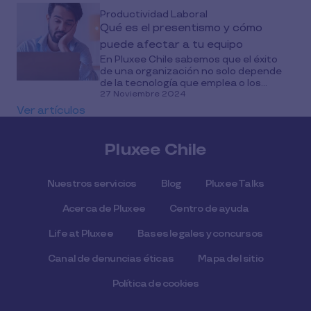
Productividad Laboral
Qué es el presentismo y cómo
puede afectar a tu equipo
En Pluxee Chile sabemos que el éxito
de una organización no solo depende
de la tecnología que emplea o los...
27 Noviembre 2024
Ver artículos
Pluxee Chile
Nuestros servicios
Blog
Pluxee Talks
Acerca de Pluxee
Centro de ayuda
Life at Pluxee
Bases legales y concursos
Canal de denuncias éticas
Mapa del sitio
Política de cookies