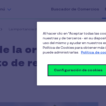
nú
Buscador de Comercios
La importancia de la organización del departamento de 
Al hacer clic en "Aceptar todas las c
nuestras y de terceros - en su disposit
uso del mismo y ayudar en nuestros es
de la organización
Política de Cookies para obtener más
puede administrarlas.
Política de co
o de recursos
Configuración de cookies