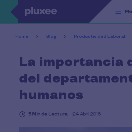
Pasar al contenido principal
Me
Home
Blog
Productividad Laboral
La importancia 
del departament
humanos
5 Min de Lectura
24 Abril 2018