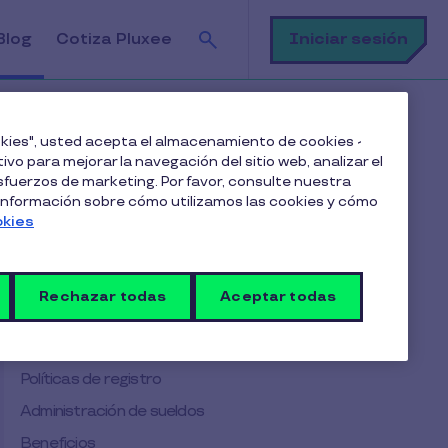
Buscar
Iniciar sesión
Blog
Cotiza Pluxee
recursos humanos
ookies", usted acepta el almacenamiento de cookies -
ivo para mejorar la navegación del sitio web, analizar el
fuerzos de marketing. Por favor, consulte nuestra
Tabla de contenido
 información sobre cómo utilizamos las cookies y cómo
okies
En caso de una empresa ya establecida
¿Cómo lograr un cambio exitoso?
Rechazar todas
Aceptar todas
Estrategia organizacional
Nómina
Políticas de registro
Administración de sueldos
Beneficios