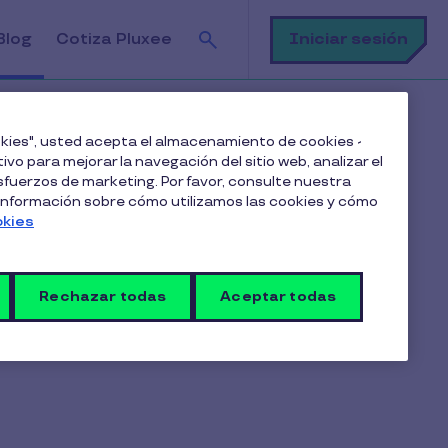
Buscar
Iniciar sesión
Blog
Cotiza Pluxee
ookies", usted acepta el almacenamiento de cookies -
ivo para mejorar la navegación del sitio web, analizar el
fuerzos de marketing. Por favor, consulte nuestra
 información sobre cómo utilizamos las cookies y cómo
Suscríbete a nuestro blog
okies
Rechazar todas
Aceptar todas