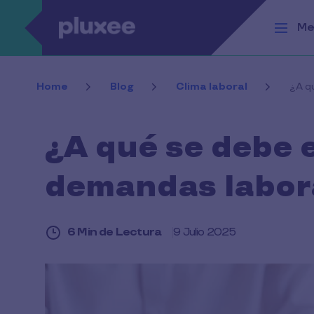
Pasar al contenido principal
Me
Home
Blog
Clima laboral
¿A q
¿A qué se debe 
demandas labora
6 Min de Lectura
9 Julio 2025