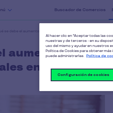
nú
Buscador de Comercios
ué se debe el aumento de demandas laborales en Chile?
Al hacer clic en "Aceptar todas las c
nuestras y de terceros - en su disposit
uso del mismo y ayudar en nuestros es
el aumento de
Política de Cookies para obtener más
puede administrarlas.
Política de co
les en Chile?
Configuración de cookies