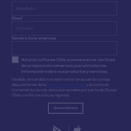
Email
*
Nombre de la empresa
Autorizo a Pluxee Chile a contactarme con fines
de prospección comercial y para brindarme
información sobre sus productos y servicios.
He leído, entendido y acepto estar de acuerdo con las
disposiciones de la
Política de Privacidad,
y autorizo el
tratamiento de mis datos personales por parte de Pluxee
Chile, conforme a la Ley vigente