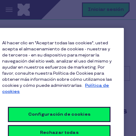
Pasar al contenido principal
B
Iniciar sesión
Centro de Ayuda
Comercio
Al hacer clic en "Aceptar todas las cookies", usted
Administrando mi cuenta Pluxee
acepta el almacenamiento de cookies - nuestras y
¿Cómo puedo aceptar pagos de usuarios de JUNAEB
de terceros - en su dispositivo para mejorar la
en mi negocio?
navegación del sitio web, analizar el uso del mismo y
ayudar en nuestros esfuerzos de marketing. Por
favor, consulte nuestra Política de Cookies para
obtener más información sobre cómo utilizamos las
cookies y cómo puede administrarlas.
Política de
Buscar
cookies
Comercio
Alimentación
¿Cómo puedo aceptar pagos
Configuración de cookies
de usuarios de JUNAEB en
mi negocio?
Rechazar todas