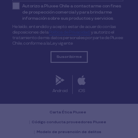
Autorizo a Pluxee Chile a contactarme con fines
de prospección comercial y para brindarme
información sobre sus productos y servicios.
He leído, entendido y acepto estar de acuerdo con las
disposiciones de la
Política de Privacidad,
y autorizo el
tratamiento de mis datos personales por parte de Pluxee
Chile, conforme a la Ley vigente
Android
iOS
Carta Ética Pluxee
Código conducta proveedores Pluxee
Modelo de prevención de delitos