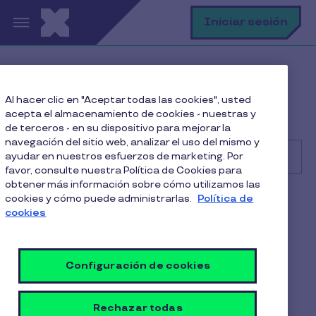
Pasar al contenido principal
B
Iniciar sesión
Centro de Ayuda
Comercio
Al hacer clic en "Aceptar todas las cookies", usted
Administrando mi cuenta Pluxee
acepta el almacenamiento de cookies - nuestras y
¿Perdí mi clave, cómo la recupero?
de terceros - en su dispositivo para mejorar la
navegación del sitio web, analizar el uso del mismo y
ayudar en nuestros esfuerzos de marketing. Por
favor, consulte nuestra Política de Cookies para
obtener más información sobre cómo utilizamos las
Buscar
cookies y cómo puede administrarlas.
Política de
Comercio
Alimentación
cookies
¿Perdí mi clave, cómo la
recupero?
Configuración de cookies
1 Min de Lectura
22 Julio 2025
Rechazar todas