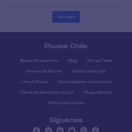
Ver más
Pluxee Chile
Nuestros servicios
Blog
Pluxee Talks
Acerca de Pluxee
Centro de ayuda
Life at Pluxee
Bases legales y concursos
Canal de denuncias éticas
Mapa del sitio
Política de cookies
Síguenos