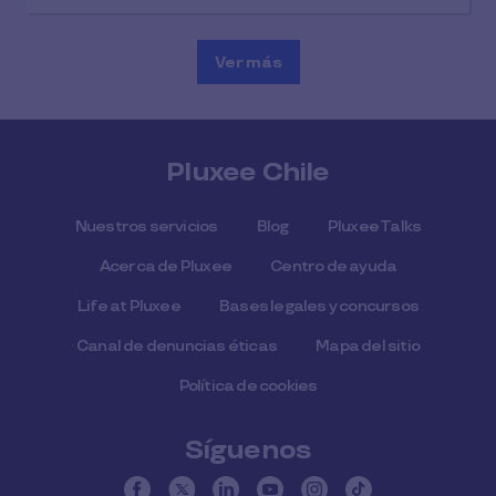
Ver más
Pluxee Chile
Nuestros servicios
Blog
Pluxee Talks
Acerca de Pluxee
Centro de ayuda
Life at Pluxee
Bases legales y concursos
Canal de denuncias éticas
Mapa del sitio
Política de cookies
Síguenos