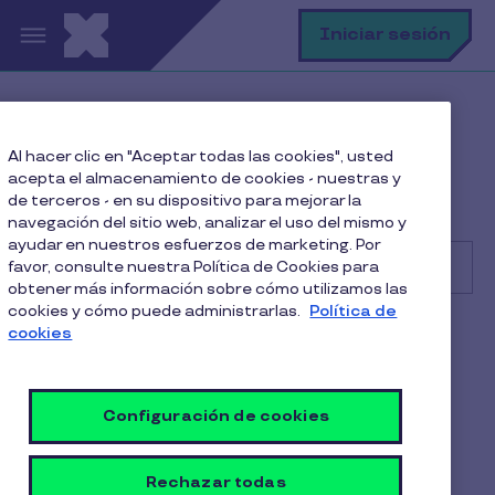
Pasar al contenido principal
B
Iniciar sesión
Centro de Ayuda
Consumidor
Al hacer clic en "Aceptar todas las cookies", usted
Administrando mi cuenta
acepta el almacenamiento de cookies - nuestras y
¿Cómo puedo pedir una reposición de mi tarjeta
de terceros - en su dispositivo para mejorar la
Pluxee?
navegación del sitio web, analizar el uso del mismo y
ayudar en nuestros esfuerzos de marketing. Por
favor, consulte nuestra Política de Cookies para
obtener más información sobre cómo utilizamos las
cookies y cómo puede administrarlas.
Política de
Buscar
cookies
Consumidor
Alimentación
¿Cómo puedo pedir una
Configuración de cookies
reposición de mi tarjeta
Pluxee?
Rechazar todas