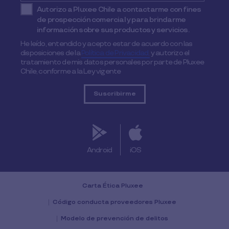
Autorizo a Pluxee Chile a contactarme con fines
de prospección comercial y para brindarme
información sobre sus productos y servicios.
He leído, entendido y acepto estar de acuerdo con las
disposiciones de la
Política de Privacidad,
y autorizo el
tratamiento de mis datos personales por parte de Pluxee
Chile, conforme a la Ley vigente
Android
iOS
Carta Ética Pluxee
Código conducta proveedores Pluxee
Modelo de prevención de delitos