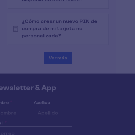
¿Cómo crear un nuevo PIN de
compra de mi tarjeta no
personalizada?
Ver más
ewsletter & App
mbre
*
Apellido
il
*