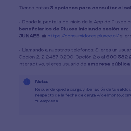
1
Tienes estas
3 opciones para consultar el sal
Min
de
Lectura
• Desde la pantalla de inicio de la App de Pluxee 
beneficiarios de Pluxee iniciando sesión en:
JUNAEB.
💼
https://consumidores.pluxee.cl/
si e
• Llamando a nuestros teléfonos: Si eres un usua
Opción 2. 2 2487 0200, Opción 2 o al
600 382 
interactivo, si eres usuario de
empresa pública o
Nota:
Recuerda que: la carga y liberación de tu sald
respecto de la fecha de carga y/o el monto, co
tu empresa.