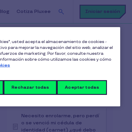
Buscar
Iniciar sesión
Blog
Cotiza Pluxee
de mi tarjeta Pluxee?
ookies", usted acepta el almacenamiento de cookies -
ivo para mejorar la navegación del sitio web, analizar el
fuerzos de marketing. Por favor, consulte nuestra
 información sobre cómo utilizamos las cookies y cómo
okies
Artículos en esta categoría
Rechazar todas
Aceptar todas
Beneficio Junaeb
Necesito enrolarme, pero perdí
o se venció mi cédula de
identidad (carnet) ¿qué debo