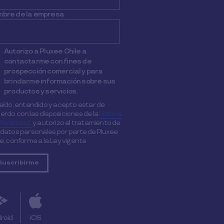
bre de la empresa
Autorizo a Pluxee Chile a
contactarme con fines de
prospección comercial y para
brindarme información sobre sus
productos y servicios.
leído, entendido y acepto estar de
erdo con las disposiciones de la
Política
Privacidad,
y autorizo el tratamiento de
 datos personales por parte de Pluxee
le, conforme a la Ley vigente
roid
iOS