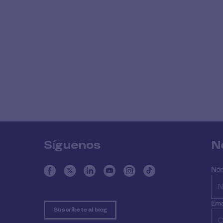
Síguenos
N
No
Ema
Suscríbete al blog