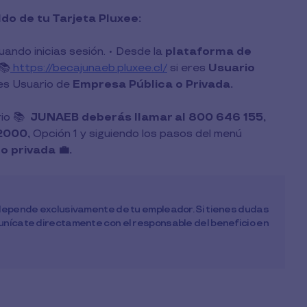
do de tu Tarjeta Pluxee:
cuando inicias sesión. • Desde la
plataforma de
📚
https://becajunaeb.pluxee.cl/
si eres
Usuario
res Usuario de
Empresa Pública o Privada.
rio 📚
JUNAEB deberás llamar al 800 646 155,
2000,
Opción 1 y siguiendo los pasos del menú
 privada 💼.
o depende exclusivamente de tu empleador. Si tienes dudas
munícate directamente con el responsable del beneficio en