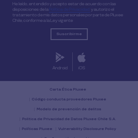
He leído, entendido y acepto estar de acuerdo con las
disposiciones de la
Política de Privacidad,
y autorizo el
tratamiento de mis datos personales por parte de Pluxee
Chile, conforme a la Ley vigente
Android
iOS
Carta Ética Pluxee
Código conducta proveedores Pluxee
Modelo de prevención de delitos
Politica de Privacidad de Datos Pluxee Chile S.A.
Políticas Pluxee
Vulnerability Disclosure Policy