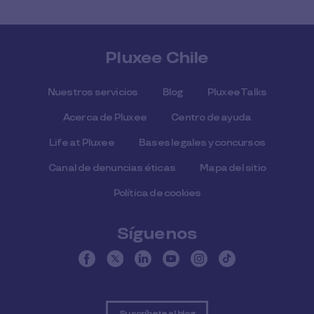
Pluxee Chile
Nuestros servicios
Blog
Pluxee Talks
Acerca de Pluxee
Centro de ayuda
Life at Pluxee
Bases legales y concursos
Canal de denuncias éticas
Mapa del sitio
Política de cookies
Síguenos
Suscríbete al blog