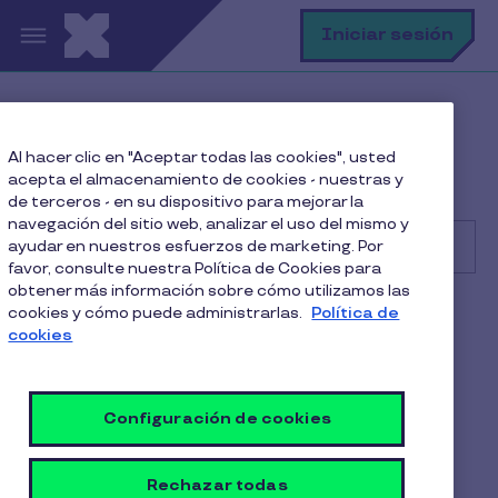
Pasar al contenido principal
B
Iniciar sesión
Centro de Ayuda
Consumidor
Al hacer clic en "Aceptar todas las cookies", usted
Seguridad y privacidad
acepta el almacenamiento de cookies - nuestras y
Desconocimiento de transacciones
de terceros - en su dispositivo para mejorar la
navegación del sitio web, analizar el uso del mismo y
ayudar en nuestros esfuerzos de marketing. Por
favor, consulte nuestra Política de Cookies para
obtener más información sobre cómo utilizamos las
Buscar
cookies y cómo puede administrarlas.
Política de
Consumidor
Alimentación
cookies
Desconocimiento de
transacciones
Configuración de cookies
1 Min de Lectura
22 Julio 2025
Rechazar todas