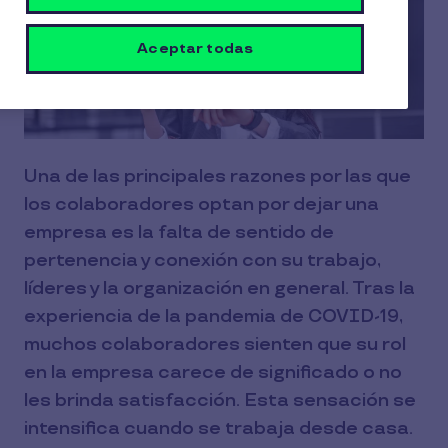
Aceptar todas
Una de las principales razones por las que
los colaboradores optan por dejar una
empresa es la falta de sentido de
pertenencia y conexión con su trabajo,
líderes y la organización en general. Tras la
experiencia de la pandemia de COVID-19,
muchos colaboradores sienten que su rol
en la empresa carece de significado o no
les brinda satisfacción. Esta sensación se
intensifica cuando se trabaja desde casa.