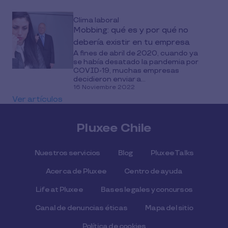
Clima laboral
Mobbing: qué es y por qué no
debería existir en tu empresa
A fines de abril de 2020, cuando ya
se había desatado la pandemia por
COVID-19, muchas empresas
decidieron enviar a...
16 Noviembre 2022
Ver artículos
Pluxee Chile
Nuestros servicios
Blog
Pluxee Talks
Acerca de Pluxee
Centro de ayuda
Life at Pluxee
Bases legales y concursos
Canal de denuncias éticas
Mapa del sitio
Política de cookies