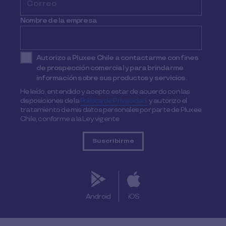
Nombre de la empresa
Autorizo a Pluxee Chile a contactarme con fines
de prospección comercial y para brindarme
información sobre sus productos y servicios.
He leído, entendido y acepto estar de acuerdo con las
disposiciones de la
Política de Privacidad,
y autorizo el
tratamiento de mis datos personales por parte de Pluxee
Chile, conforme a la Ley vigente
Android
iOS