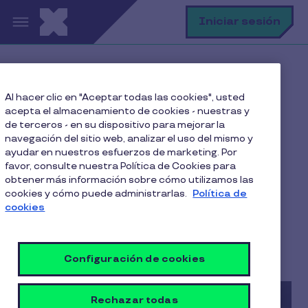
Pasar al contenido principal
B
Iniciar sesión
Home
Blog
Teletrabajo
Al hacer clic en "Aceptar todas las cookies", usted
Trabajo híbrido y redes sociales: David Ávila, el CEO
acepta el almacenamiento de cookies - nuestras y
tiktoker
de terceros - en su dispositivo para mejorar la
navegación del sitio web, analizar el uso del mismo y
ayudar en nuestros esfuerzos de marketing. Por
favor, consulte nuestra Política de Cookies para
Trabajo híbrido y redes
obtener más información sobre cómo utilizamos las
cookies y cómo puede administrarlas.
Política de
sociales: David Ávila, el
cookies
CEO tiktoker
6 Min de Lectura
5 Octubre 2022
Configuración de cookies
Rechazar todas