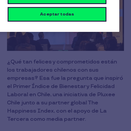
Aceptar todas
¿Qué tan felices y comprometidos están
los trabajadores chilenos con sus
empresas? Esa fue la pregunta que inspiró
el Primer Índice de Bienestar y Felicidad
Laboral en Chile, una iniciativa de Pluxee
Chile junto a su partner global The
Happiness Index, con el apoyo de La
Tercera como media partner.