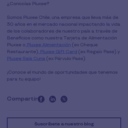
¿Conocías Pluxee?
Somos Pluxee Chile, una empresa que lleva más de
30 años en el mercado nacional impactando la vida
de los colaboradores de nuestro país a través de
Beneficios como nuestra Tarjeta de Alimentación
Pluxee o
Pluxee Alimentación
(ex Cheque
Restaurante),
Pluxee Gift Card
(ex Regalo Pass) y
Pluxee Sala Cuna
(ex Párvulo Pass).
¡Conoce el mundo de oportunidades que tenemos
para tu equipo!
Compartir
this
article
on
Suscríbete a nuestro blog
social