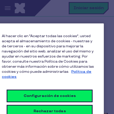
Pasar al contenido principal
B
Iniciar sesión
Home
Blog
Gestión de talento
Al hacer clic en "Aceptar todas las cookies", usted
Radiografía del bienestar laboral: los resultados del
acepta el almacenamiento de cookies - nuestras y
Happiness Index junto a Pluxee
de terceros - en su dispositivo para mejorar la
navegación del sitio web, analizar el uso del mismo y
ayudar en nuestros esfuerzos de marketing. Por
favor, consulte nuestra Política de Cookies para
Radiografía del bienestar
obtener más información sobre cómo utilizamos las
cookies y cómo puede administrarlas.
Política de
laboral: los resultados del
cookies
Happiness Index junto a
Pluxee
Configuración de cookies
4 Min de Lectura
6 Noviembre 2025
Rechazar todas