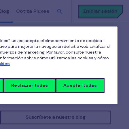
Buscar
Iniciar sesión
Blog
Cotiza Pluxee
ookies", usted acepta el almacenamiento de cookies -
ivo para mejorar la navegación del sitio web, analizar el
fuerzos de marketing. Por favor, consulte nuestra
Tabla de contenido
 información sobre cómo utilizamos las cookies y cómo
okies
¿Qué no es retención de talento?
¿Para qué sirve la retención de talento?
Rechazar todas
Aceptar todas
Suscríbete a nuestro blog