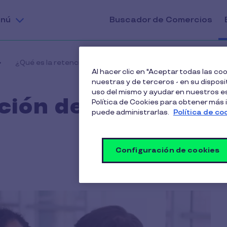
nú
Buscador de Comercios
¿Qué es la retención de talento y para qué sirve?
Al hacer clic en "Aceptar todas las c
nuestras y de terceros - en su disposit
uso del mismo y ayudar en nuestros es
ción de talento y
Política de Cookies para obtener más
puede administrarlas.
Política de co
Configuración de cookies