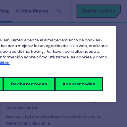
Buscar
Iniciar sesión
Blog
Cotiza Pluxee
ookies", usted acepta el almacenamiento de cookies -
ivo para mejorar la navegación del sitio web, analizar el
fuerzos de marketing. Por favor, consulte nuestra
Tabla de contenido
 información sobre cómo utilizamos las cookies y cómo
okies
La paradoja latinoamericana: los más
conectados del mundo
Rechazar todas
Aceptar todas
¿Cuánto tiempo pasamos frente a la pantalla?
Los números que incomodan
El costo invisible: lo que la sobreexposición digital le
hace a la mente
Burnout digital en el trabajo: cuando la oficina no
tiene horario de cierre