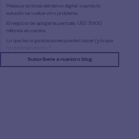
Malas prácticas del detox digital: cuando la
solución se vuelve otro problema
El negocio de apagar la pantalla: USD 3.600
millones en camino
Lo que las organizaciones pueden hacer (y lo que
no deberían ignorar)
Cinco microhábitos de detox que puedes
Suscríbete a nuestro blog
empezar esta semana
La verdadera desconexión empieza por elegir