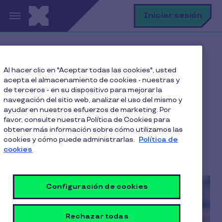
Pasar al contenido principal
B
Iniciar sesión
Home
Blog
Salud Mental
Al hacer clic en "Aceptar todas las cookies", usted
Burnout laboral y cómo la empresa puede evitarlo
acepta el almacenamiento de cookies - nuestras y
de terceros - en su dispositivo para mejorar la
navegación del sitio web, analizar el uso del mismo y
ayudar en nuestros esfuerzos de marketing. Por
Burnout laboral y cómo la
favor, consulte nuestra Política de Cookies para
obtener más información sobre cómo utilizamos las
empresa puede evitarlo
cookies y cómo puede administrarlas.
Política de
cookies
4 Min de Lectura
23 Febrero 2023
Configuración de cookies
Rechazar todas