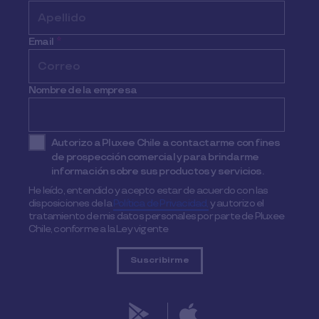
Email
*
Nombre de la empresa
Autorizo a Pluxee Chile a contactarme con fines
de prospección comercial y para brindarme
información sobre sus productos y servicios.
He leído, entendido y acepto estar de acuerdo con las
disposiciones de la
Política de Privacidad,
y autorizo el
tratamiento de mis datos personales por parte de Pluxee
Chile, conforme a la Ley vigente