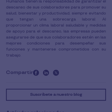
Humanos tienen la responsabilidad de garantizar el
descanso de sus colaboradores para promover su
salud, bienestar y productividad, siempre evitando
que tengan una sobrecarga laboral. Al
proporcionar un clima laboral saludable y medidas
de apoyo para el descanso, las empresas pueden
asegurarse de que sus colaboradores estén en las
mejores condiciones para desempeñar sus
funciones y mantenerse comprometidos con su
trabajo.
Compartir
this
article
on
Suscríbete a nuestro blog
social
media