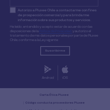
Autorizo a Pluxee Chile a contactarme con fines
de prospección comercial y para brindarme
información sobre sus productos y servicios.
He leído, entendido y acepto estar de acuerdo con las
disposiciones de la
Política de Privacidad,
y autorizo el
tratamiento de mis datos personales por parte de Pluxee
Chile, conforme a la Ley vigente
Android
iOS
Carta Ética Pluxee
Código conducta proveedores Pluxee