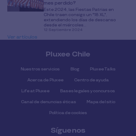
mes perdido?
Este 2024, las Fiestas Patrias en
Chile traen consigo un "18 XL",
extendiendo los días de descanso
desde el miércoles...
12 Septiembre 2024
Ver artículos
Pluxee Chile
Nuestros servicios
Blog
Pluxee Talks
Acerca de Pluxee
Centro de ayuda
Life at Pluxee
Bases legales y concursos
Canal de denuncias éticas
Mapa del sitio
Política de cookies
Síguenos