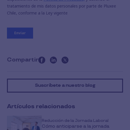
Compartir
this
article
on
Suscríbete a nuestro blog
social
media
Artículos relacionados
Reducción de la Jornada Laboral
Cómo anticiparse a la jornada