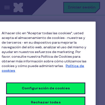
Pasar al contenido principal
B
Iniciar sesión
Home
Blog
Al hacer clic en "Aceptar todas las cookies", usted
Reducción de la Jornada Laboral
acepta el almacenamiento de cookies - nuestras y
Qué cambios laborales vienen en Chile a menos de un
de terceros - en su dispositivo para mejorar la
mes del cambio de Gobierno y cómo prepararse
navegación del sitio web, analizar el uso del mismo y
estratégicamente
ayudar en nuestros esfuerzos de marketing. Por
favor, consulte nuestra Política de Cookies para
obtener más información sobre cómo utilizamos las
cookies y cómo puede administrarlas.
Política de
cookies
Qué cambios laborales
vienen en Chile a menos
de un mes del cambio de
Configuración de cookies
Gobierno y cómo
Rechazar todas