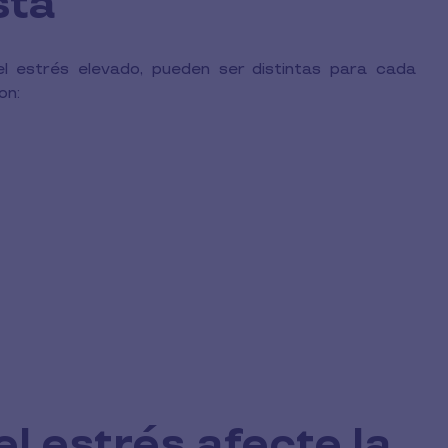
sta
l estrés elevado, pueden ser distintas para cada
on:
l estrés afecte la