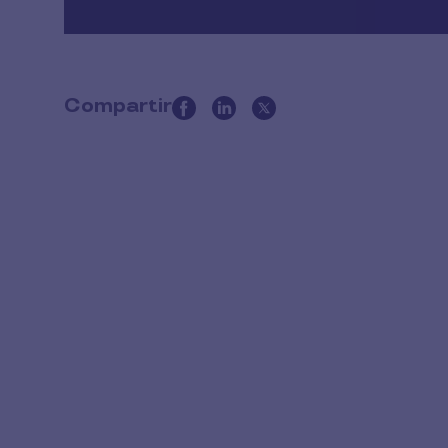
Compartir
this
article
on
social
media