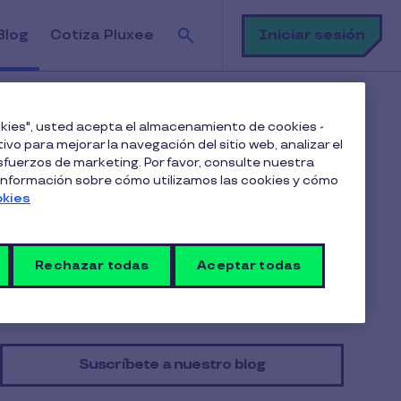
Buscar
Iniciar sesión
Blog
Cotiza Pluxee
res
ookies", usted acepta el almacenamiento de cookies -
ivo para mejorar la navegación del sitio web, analizar el
fuerzos de marketing. Por favor, consulte nuestra
Tabla de contenido
 información sobre cómo utilizamos las cookies y cómo
okies
Cómo se manifiesta
Cómo evitar que el estrés afecte la productividad
Rechazar todas
Aceptar todas
Suscríbete a nuestro blog