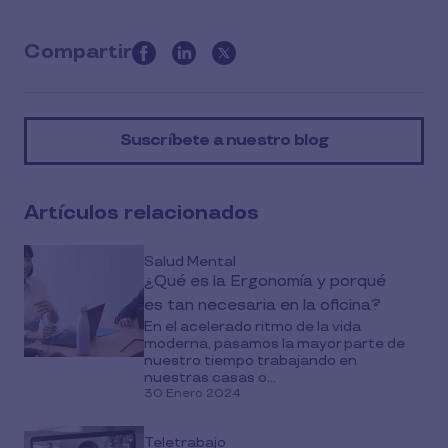
Compartir
this
article
on
Suscríbete a nuestro blog
social
media
Artículos relacionados
Salud Mental
¿Qué es la Ergonomía y porqué
es tan necesaria en la oficina?
En el acelerado ritmo de la vida
moderna, pasamos la mayor parte de
nuestro tiempo trabajando en
nuestras casas o...
30 Enero 2024
Teletrabajo