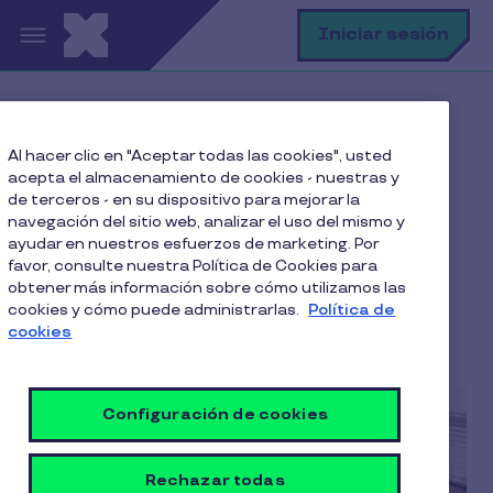
Pasar al contenido principal
B
Iniciar sesión
Home
Blog
Bienestar y Salud
Al hacer clic en "Aceptar todas las cookies", usted
Los colaboradores y el derecho a la desconexión
acepta el almacenamiento de cookies - nuestras y
de terceros - en su dispositivo para mejorar la
navegación del sitio web, analizar el uso del mismo y
ayudar en nuestros esfuerzos de marketing. Por
Los colaboradores y el
favor, consulte nuestra Política de Cookies para
obtener más información sobre cómo utilizamos las
derecho a la desconexión
cookies y cómo puede administrarlas.
Política de
cookies
5 Min de Lectura
16 Julio 2022
Configuración de cookies
Rechazar todas