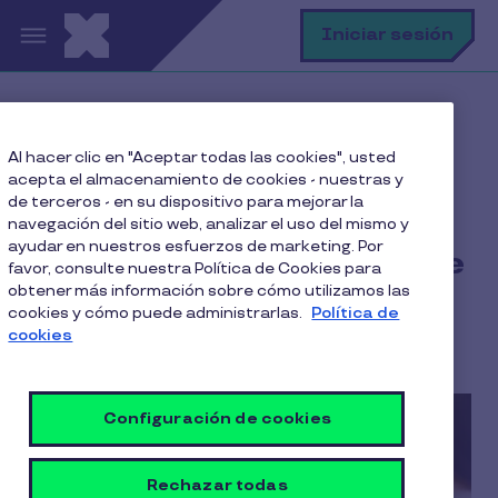
Pasar al contenido principal
B
Iniciar sesión
Home
Blog
Teletrabajo
Al hacer clic en "Aceptar todas las cookies", usted
Cómo liderar un equipo de trabajo a distancia
acepta el almacenamiento de cookies - nuestras y
de terceros - en su dispositivo para mejorar la
navegación del sitio web, analizar el uso del mismo y
ayudar en nuestros esfuerzos de marketing. Por
Cómo liderar un equipo de
favor, consulte nuestra Política de Cookies para
obtener más información sobre cómo utilizamos las
trabajo a distancia
cookies y cómo puede administrarlas.
Política de
cookies
4 Min de Lectura
12 Mayo 2021
Configuración de cookies
Rechazar todas