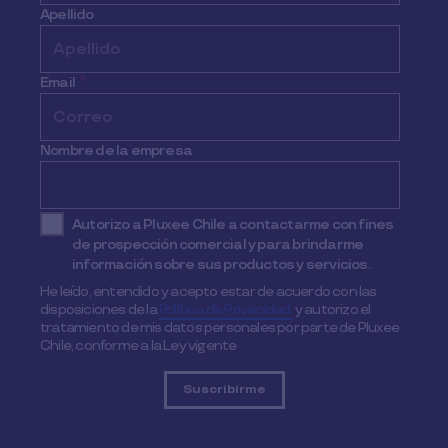
Apellido
Email
*
Nombre de la empresa
Autorizo a Pluxee Chile a contactarme con fines
de prospección comercial y para brindarme
información sobre sus productos y servicios.
He leído, entendido y acepto estar de acuerdo con las
disposiciones de la
Política de Privacidad,
y autorizo el
tratamiento de mis datos personales por parte de Pluxee
Chile, conforme a la Ley vigente