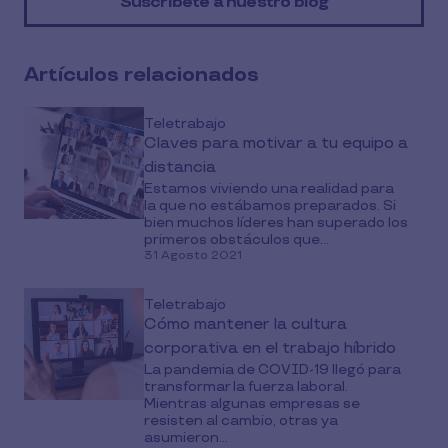
Suscríbete a nuestro blog
social
media
Artículos relacionados
Teletrabajo
Claves para motivar a tu equipo a
distancia
Estamos viviendo una realidad para
la que no estábamos preparados. Si
bien muchos líderes han superado los
primeros obstáculos que...
31 Agosto 2021
Teletrabajo
Cómo mantener la cultura
corporativa en el trabajo híbrido
La pandemia de COVID-19 llegó para
transformar la fuerza laboral.
Mientras algunas empresas se
resisten al cambio, otras ya
asumieron...