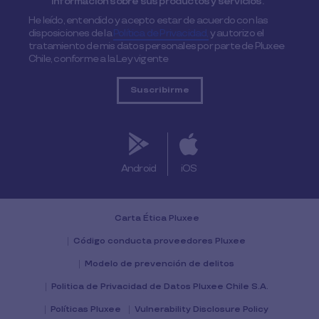
información sobre sus productos y servicios.
He leído, entendido y acepto estar de acuerdo con las
disposiciones de la
Política de Privacidad,
y autorizo el
tratamiento de mis datos personales por parte de Pluxee
Chile, conforme a la Ley vigente
Android
iOS
Carta Ética Pluxee
Código conducta proveedores Pluxee
Modelo de prevención de delitos
Politica de Privacidad de Datos Pluxee Chile S.A.
Políticas Pluxee
Vulnerability Disclosure Policy