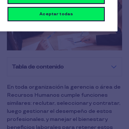
Aceptar todas
Tabla de contenido
En toda organización la gerencia o área de
Recursos Humanos cumple funciones
similares: reclutar, seleccionar y contratar,
luego gestionar el desempeño de estos
profesionales, y manejar el bienestar y
beneficios laborales para retener estos