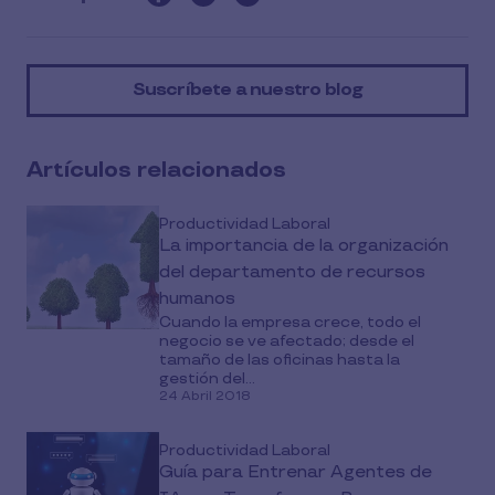
this
article
on
Suscríbete a nuestro blog
social
media
Artículos relacionados
Productividad Laboral
La importancia de la organización
del departamento de recursos
humanos
Cuando la empresa crece, todo el
negocio se ve afectado; desde el
tamaño de las oficinas hasta la
gestión del...
24 Abril 2018
Productividad Laboral
Guía para Entrenar Agentes de