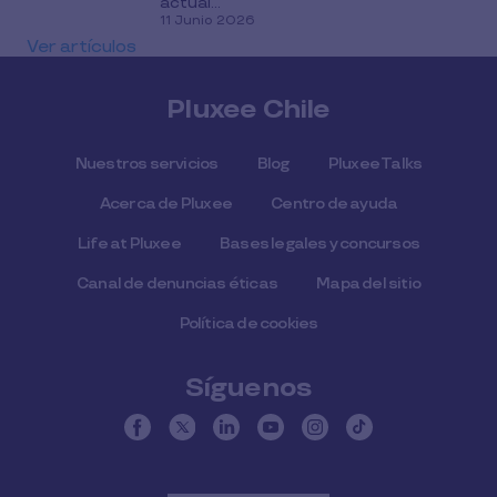
actual...
11 Junio 2026
Ver artículos
Pluxee Chile
Nuestros servicios
Blog
Pluxee Talks
Acerca de Pluxee
Centro de ayuda
Life at Pluxee
Bases legales y concursos
Canal de denuncias éticas
Mapa del sitio
Política de cookies
Síguenos