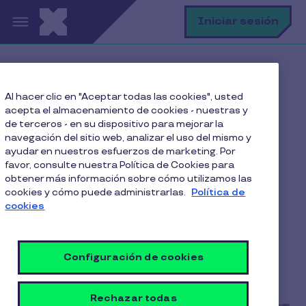
Pasar al contenido principal
B
Iniciar sesión
Home
Blog
Al hacer clic en "Aceptar todas las cookies", usted
Productividad Laboral
acepta el almacenamiento de cookies - nuestras y
Cuatro buenas prácticas para agilizar el área de
de terceros - en su dispositivo para mejorar la
Recursos Humanos
navegación del sitio web, analizar el uso del mismo y
ayudar en nuestros esfuerzos de marketing. Por
favor, consulte nuestra Política de Cookies para
obtener más información sobre cómo utilizamos las
cookies y cómo puede administrarlas.
Política de
Cuatro buenas prácticas
cookies
para agilizar el área de
Recursos Humanos
Configuración de cookies
5 Min de Lectura
8 Agosto 2017
Rechazar todas