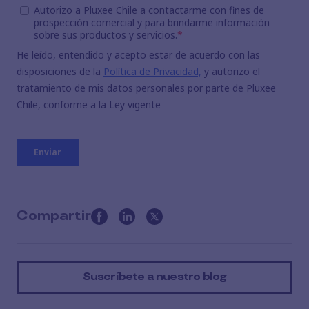
Compartir
this
article
on
Suscríbete a nuestro blog
social
media