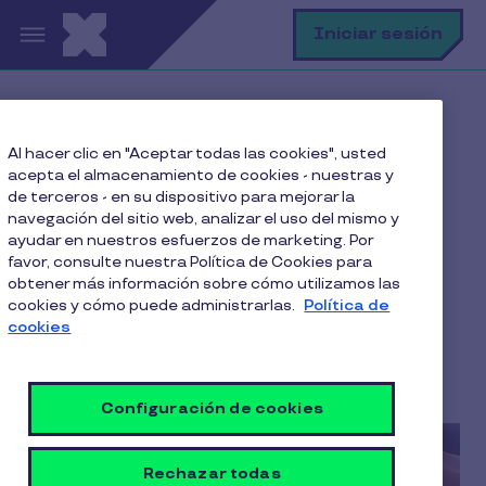
Pasar al contenido principal
B
Iniciar sesión
Home
Blog
Al hacer clic en "Aceptar todas las cookies", usted
Productividad Laboral
acepta el almacenamiento de cookies - nuestras y
Cómo ser éticos con en el uso y protección de datos
de terceros - en su dispositivo para mejorar la
navegación del sitio web, analizar el uso del mismo y
ayudar en nuestros esfuerzos de marketing. Por
favor, consulte nuestra Política de Cookies para
obtener más información sobre cómo utilizamos las
Cómo ser éticos con en el
cookies y cómo puede administrarlas.
Política de
uso y protección de datos
cookies
6 Min de Lectura
27 Febrero 2025
Configuración de cookies
Rechazar todas