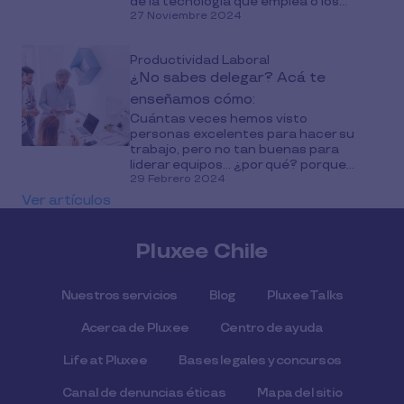
de la tecnología que emplea o los...
27 Noviembre 2024
Productividad Laboral
¿No sabes delegar? Acá te
enseñamos cómo:
Cuántas veces hemos visto
personas excelentes para hacer su
trabajo, pero no tan buenas para
liderar equipos... ¿por qué? porque...
29 Febrero 2024
Ver artículos
Pluxee Chile
Nuestros servicios
Blog
Pluxee Talks
Acerca de Pluxee
Centro de ayuda
Life at Pluxee
Bases legales y concursos
Canal de denuncias éticas
Mapa del sitio