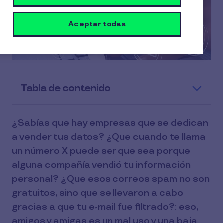
Aceptar todas
Tabla de contenido
¿Sabías que hay empresas que se dedican
a vender tus datos? ¿Que cuando te llama
un número X puede ser que sea porque
alguna compañía vendió tu información
personal? ¿Que esos correos spam no son
gratuitos, sino que se llevaron a cabo
gracias a que tu e-mail fue filtrado?: eso,
amigos y amigas es un mal uso y una baja