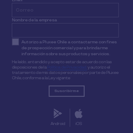
Nombre de la empresa
Autorizo a Pluxee Chile a contactarme con fines
de prospección comercial y para brindarme
información sobre sus productos y servicios.
He leído, entendido y acepto estar de acuerdo con las
disposiciones de la
Política de Privacidad,
y autorizo el
tratamiento de mis datos personales por parte de Pluxee
Chile, conforme a la Ley vigente
Android
iOS