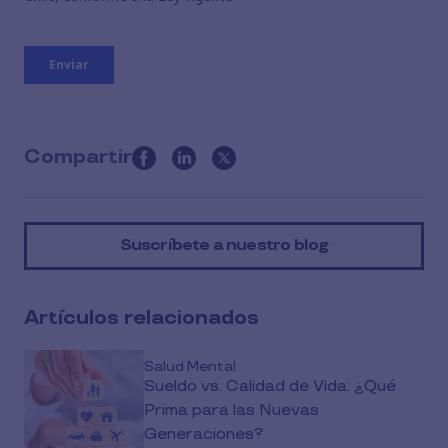
Compartir
this
article
on
Suscríbete a nuestro blog
social
media
Artículos relacionados
Salud Mental
Sueldo vs. Calidad de Vida: ¿Qué
Prima para las Nuevas
Generaciones?