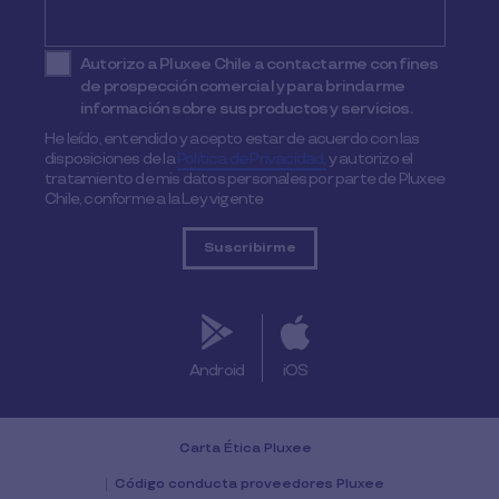
Autorizo a Pluxee Chile a contactarme con fines
de prospección comercial y para brindarme
información sobre sus productos y servicios.
He leído, entendido y acepto estar de acuerdo con las
disposiciones de la
Política de Privacidad,
y autorizo el
tratamiento de mis datos personales por parte de Pluxee
Chile, conforme a la Ley vigente
Android
iOS
Carta Ética Pluxee
Código conducta proveedores Pluxee