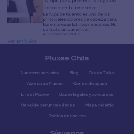
10 tips para prevenir la fuga de
talento en tu empresa
La fuga de talento es uno de los
principales dolores de cabeza para
las empresas latinoamericanas. No
se trata únicamente...
4 Septiembre 2025
Ver artículos
Pluxee Chile
Nuestros servicios
Blog
Pluxee Talks
Acerca de Pluxee
Centro de ayuda
Life at Pluxee
Bases legales y concursos
Canal de denuncias éticas
Mapa del sitio
Política de cookies
Síguenos