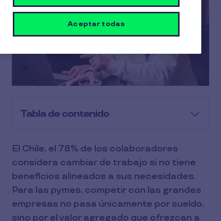
Aceptar todas
Tabla de contenido
El Chile, el 78% de los colaboradores
considera cambiar de trabajo si no tiene
beneficios alineados a sus necesidades.
Para las pymes, competir con las grandes
empresas no pasa únicamente por sueldo,
sino por el valor agregado que ofrezcan a