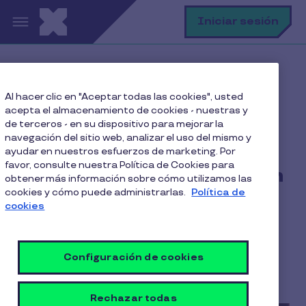
Pasar al contenido principal
B
Iniciar sesión
Home
Blog
Pymes
Al hacer clic en "Aceptar todas las cookies", usted
¿Cómo las PYMES pueden competir en atracción de
acepta el almacenamiento de cookies - nuestras y
talento con las grandes empresas?
de terceros - en su dispositivo para mejorar la
navegación del sitio web, analizar el uso del mismo y
ayudar en nuestros esfuerzos de marketing. Por
favor, consulte nuestra Política de Cookies para
¿Cómo las PYMES pueden
obtener más información sobre cómo utilizamos las
cookies y cómo puede administrarlas.
Política de
competir en atracción de
cookies
talento con las grandes
empresas?
Configuración de cookies
5 Min de Lectura
17 Junio 2026
Rechazar todas