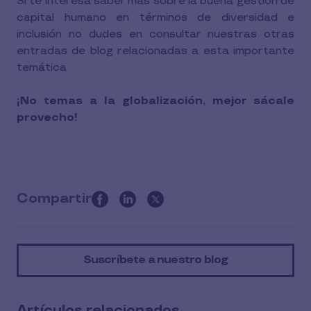
Si te interesa saber más sobre la buena gestión de
capital humano en términos de diversidad e
inclusión no dudes en consultar nuestras otras
entradas de blog relacionadas a esta importante
temática
¡No temas a la globalización, mejor sácale
provecho!
Compartir
this
article
on
Suscríbete a nuestro blog
social
media
Artículos relacionados