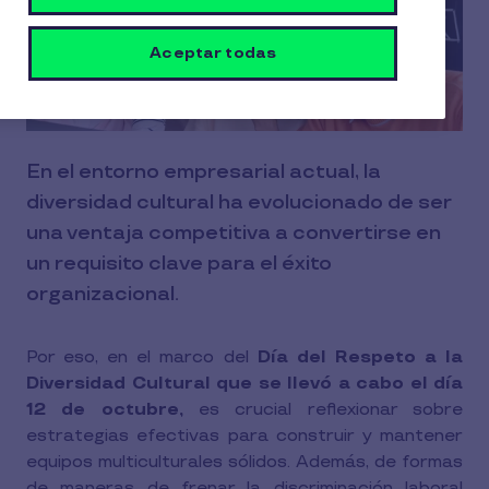
Aceptar todas
En el entorno empresarial actual, la
diversidad cultural ha evolucionado de ser
una ventaja competitiva a convertirse en
un requisito clave para el éxito
organizacional.
Por eso, en el marco del
Día del Respeto a la
Diversidad Cultural que se llevó a cabo el día
12 de octubre,
es crucial reflexionar sobre
estrategias efectivas para construir y mantener
equipos multiculturales sólidos. Además, de formas
de maneras de frenar la discriminación laboral