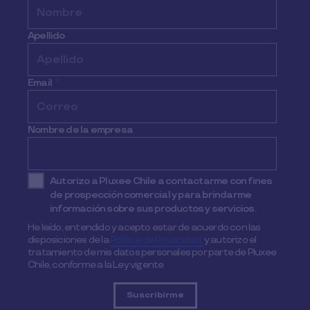
Apellido
Email
*
Nombre de la empresa
Autorizo a Pluxee Chile a contactarme con fines
de prospección comercial y para brindarme
información sobre sus productos y servicios.
He leído, entendido y acepto estar de acuerdo con las
disposiciones de la
Política de Privacidad,
y autorizo el
tratamiento de mis datos personales por parte de Pluxee
Chile, conforme a la Ley vigente