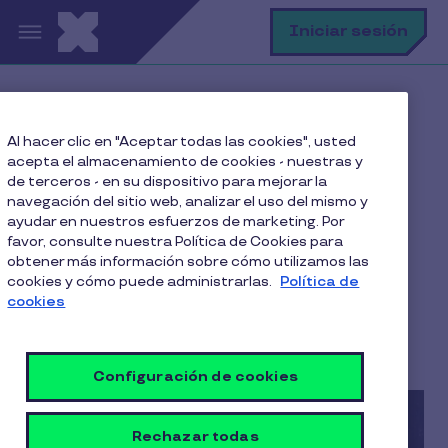
Pasar al contenido principal
B
Iniciar sesión
Home
Blog
Al hacer clic en "Aceptar todas las cookies", usted
Productividad Laboral
acepta el almacenamiento de cookies - nuestras y
Beneficios de un equipo multicultural
de terceros - en su dispositivo para mejorar la
navegación del sitio web, analizar el uso del mismo y
ayudar en nuestros esfuerzos de marketing. Por
favor, consulte nuestra Política de Cookies para
obtener más información sobre cómo utilizamos las
Beneficios de un equipo
cookies y cómo puede administrarlas.
Política de
multicultural
cookies
5 Min de Lectura
20 Noviembre 2023
Configuración de cookies
Rechazar todas