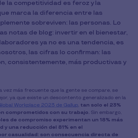
 la competitividad es feroz y la
que marca la diferencia entre las
mplemente sobreviven: las personas. Lo
 notas de blog: invertir en el bienestar,
colaboradores ya no es una tendencia, es
sotros, las cifras lo confirman: las
on, consistentemente, más productivas y
da vez más frecuente que la gente se compare, se
ejor, ya que existe un descontento generalizado en la
 Global Workplace 2023 de Gallup
,
tan solo
el 23%
ten comprometidos con su trabajo.
Sin embargo,
veles de compromiso experimentan un 18% más
d y una reducción del 81% en el
por casualidad: son consecuencia directa de