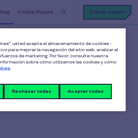
Buscar
Iniciar sesión
Blog
Cotiza Pluxee
 productivas?
ookies", usted acepta el almacenamiento de cookies -
ivo para mejorar la navegación del sitio web, analizar el
fuerzos de marketing. Por favor, consulte nuestra
 información sobre cómo utilizamos las cookies y cómo
Suscríbete a nuestro blog
okies
Rechazar todas
Aceptar todas