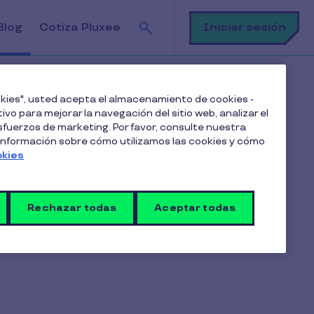
Buscar
Iniciar sesión
Blog
Cotiza Pluxee
ookies", usted acepta el almacenamiento de cookies -
ivo para mejorar la navegación del sitio web, analizar el
fuerzos de marketing. Por favor, consulte nuestra
 información sobre cómo utilizamos las cookies y cómo
Suscríbete a nuestro blog
okies
Rechazar todas
Aceptar todas