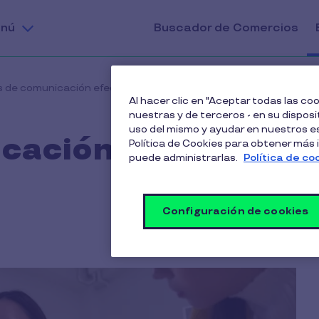
nú
Buscador de Comercios
ps de comunicación efectiva para jefaturas
Al hacer clic en "Aceptar todas las c
nuestras y de terceros - en su disposit
uso del mismo y ayudar en nuestros es
icación efectiva
Política de Cookies para obtener más
puede administrarlas.
Política de co
Configuración de cookies