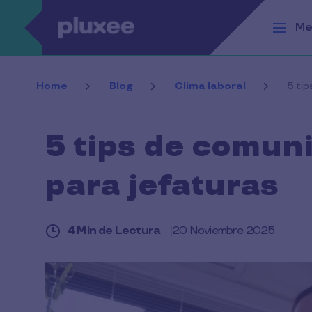
Pasar al contenido principal
Me
Home
Blog
Clima laboral
5 ti
5 tips de comun
para jefaturas
4 Min de Lectura
20 Noviembre 2025