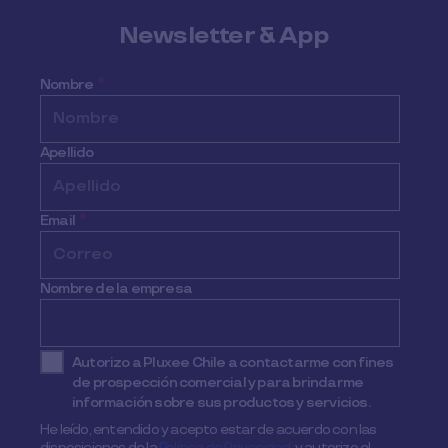
Newsletter & App
Nombre
*
Apellido
Email
*
Nombre de la empresa
Autorizo a Pluxee Chile a contactarme con fines
de prospección comercial y para brindarme
información sobre sus productos y servicios.
He leído, entendido y acepto estar de acuerdo con las
disposiciones de la
Política de Privacidad,
y autorizo el