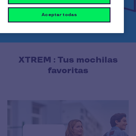
Aceptar todas
XTREM : Tus mochilas
favoritas