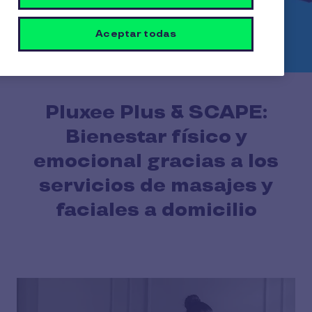
Aceptar todas
Pluxee Plus & SCAPE:
Bienestar físico y
emocional gracias a los
servicios de masajes y
faciales a domicilio