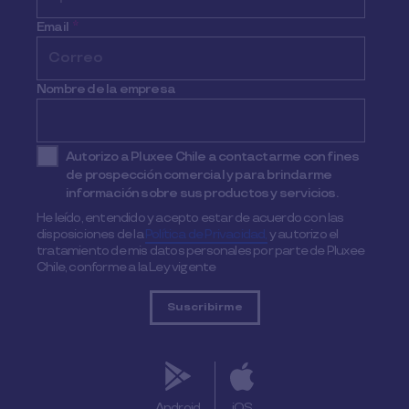
Email
*
Nombre de la empresa
Autorizo a Pluxee Chile a contactarme con fines
de prospección comercial y para brindarme
información sobre sus productos y servicios.
He leído, entendido y acepto estar de acuerdo con las
disposiciones de la
Política de Privacidad,
y autorizo el
tratamiento de mis datos personales por parte de Pluxee
Chile, conforme a la Ley vigente
Android
iOS