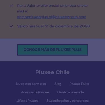
Para Valor preferencial empresa enviar
mail a:
somospluxeeplus.cl@pluxeegroup.com
Válido hasta el 31 de diciembre de 2026.
CONOCE MÁS DE PLUXEE PLUS
Pluxee Chile
Nuestros servicios
Blog
Pluxee Talks
Acerca de Pluxee
Centro de ayuda
Life at Pluxee
Bases legales y concursos