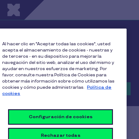
Pasar al contenido principal
Accede a +400.000
clientes con Pluxee
Al hacer clic en "Aceptar todas las cookies", usted
acepta el almacenamiento de cookies - nuestras y
de terceros - en su dispositivo para mejorar la
¡Afíliate 100% online y comienza a recibir pagos
navegación del sitio web, analizar el uso del mismo y
Pluxee Alimentación y Beca JUNAEB BAES!
ayudar en nuestros esfuerzos de marketing. Por
favor, consulte nuestra Política de Cookies para
obtener más información sobre cómo utilizamos las
cookies y cómo puede administrarlas.
Política de
Afilia tu comercio acá
cookies
Configuración de cookies
Soluciones Pluxee para tu
negocio
Rechazar todas