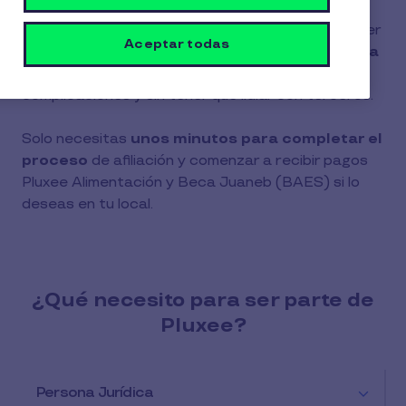
Gracias a nuestro proceso
100% online
, cualquier
Aceptar todas
comercio puede
unirse de forma simple, rápida
y autónoma
, sin papeleos excesivos ni
complicaciones y sin tener que lidiar con terceros.
Solo necesitas
unos minutos para completar el
proceso
de afiliación y comenzar a recibir pagos
Pluxee Alimentación y Beca Juaneb (BAES) si lo
deseas en tu local.
¿Qué necesito para ser parte de
Pluxee?
Persona Jurídica