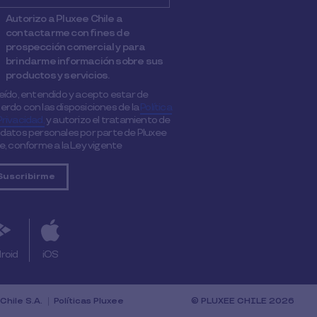
Autorizo a Pluxee Chile a
contactarme con fines de
prospección comercial y para
brindarme información sobre sus
productos y servicios.
leído, entendido y acepto estar de
erdo con las disposiciones de la
Política
Privacidad,
y autorizo el tratamiento de
 datos personales por parte de Pluxee
le, conforme a la Ley vigente
roid
iOS
Chile S.A.
Políticas Pluxee
© PLUXEE CHILE 2026