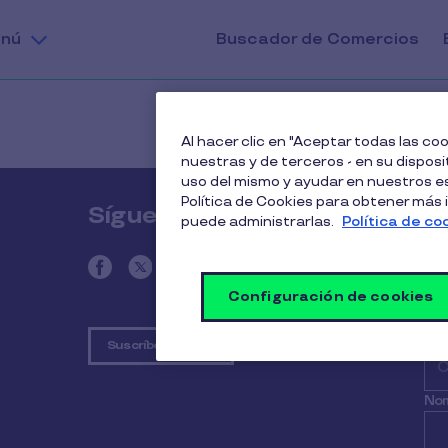
nú
Buscador de Comercios
Al hacer clic en "Aceptar todas las c
nuestras y de terceros - en su disposit
uso del mismo y ayudar en nuestros es
Política de Cookies para obtener más
Síguenos
N
puede administrarlas.
Política de co
No
Configuración de cookies
Ema
Suscríbete al blog
Nom