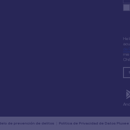
He 
acu
de 
mis
Chi
And
elo de prevención de delitos
Politica de Privacidad de Datos Pluxee 