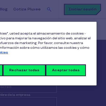
Buscar
Iniciar sesión
Blog
Cotiza Pluxee
ookies", usted acepta el almacenamiento de cookies -
ivo para mejorar la navegación del sitio web, analizar el
fuerzos de marketing. Por favor, consulte nuestra
 información sobre cómo utilizamos las cookies y cómo
ewsletter & App
okies
mbre
*
Apellido
Rechazar todas
Aceptar todas
il
*
bre de la empresa