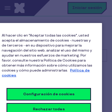
Pasar al contenido principal
B
Iniciar sesión
Centro de Ayuda
Comercio
Al hacer clic en "Aceptar todas las cookies", usted
Primeros pasos
acepta el almacenamiento de cookies - nuestras y
¿Cómo puedo integrar mi negocio a Pluxee?
de terceros - en su dispositivo para mejorar la
navegación del sitio web, analizar el uso del mismo y
ayudar en nuestros esfuerzos de marketing. Por
favor, consulte nuestra Política de Cookies para
obtener más información sobre cómo utilizamos las
Buscar
cookies y cómo puede administrarlas.
Política de
Comercio
Alimentación
cookies
¿Cómo puedo integrar mi
negocio a Pluxee?
Configuración de cookies
1 Min de Lectura
22 Julio 2025
Rechazar todas