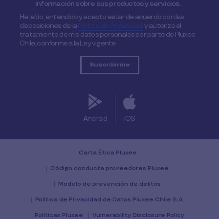
información sobre sus productos y servicios.
He leído, entendido y acepto estar de acuerdo con las
disposiciones de la
Política de Privacidad,
y autorizo el
tratamiento de mis datos personales por parte de Pluxee
Chile, conforme a la Ley vigente
Android
iOS
Carta Ética Pluxee
Código conducta proveedores Pluxee
Modelo de prevención de delitos
Politica de Privacidad de Datos Pluxee Chile S.A.
Políticas Pluxee
Vulnerability Disclosure Policy