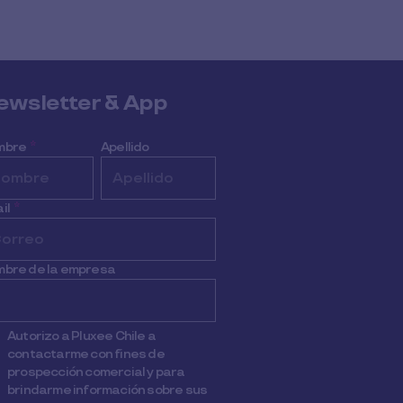
ewsletter & App
mbre
*
Apellido
il
*
bre de la empresa
Autorizo a Pluxee Chile a
contactarme con fines de
prospección comercial y para
brindarme información sobre sus