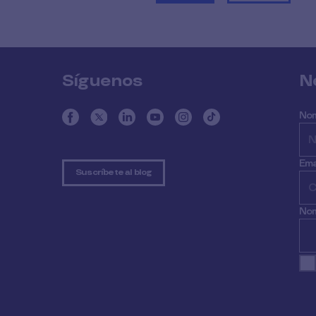
Síguenos
N
No
Ema
Suscríbete al blog
Nom