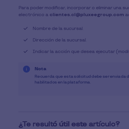
1
Para poder modificar, incorporar o eliminar una s
Min
electrónico a
clientes.cl@pluxeegroup.com
ad
de
Lectura
Nombre de la sucursal.
Dirección de la sucursal.
Indicar la acción que desea ejecutar (modif
Nota
Recuerda que esta solicitud debe ser enviada d
habilitados en la plataforma.