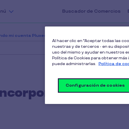
nú
Buscador de Comercios
ndo mi cuenta Pluxee
¿Cómo modifico, incorporo o el
Al hacer clic en "Aceptar todas las c
nuestras y de terceros - en su disposit
uso del mismo y ayudar en nuestros es
Política de Cookies para obtener más
puede administrarlas.
Política de co
Configuración de cookies
ncorporo o elimino