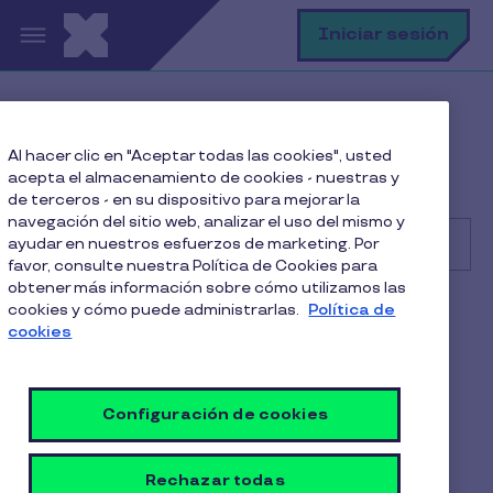
Pasar al contenido principal
B
Iniciar sesión
Centro de Ayuda
Consumidor
Al hacer clic en "Aceptar todas las cookies", usted
Beneficio Junaeb
acepta el almacenamiento de cookies - nuestras y
¿Cómo saber cuál es el proveedor de mi BAES?
de terceros - en su dispositivo para mejorar la
navegación del sitio web, analizar el uso del mismo y
ayudar en nuestros esfuerzos de marketing. Por
favor, consulte nuestra Política de Cookies para
obtener más información sobre cómo utilizamos las
Buscar
cookies y cómo puede administrarlas.
Política de
Consumidor
Alimentación
cookies
¿Cómo saber cuál es el
proveedor de mi BAES?
Configuración de cookies
1 Min de Lectura
22 Julio 2025
Rechazar todas