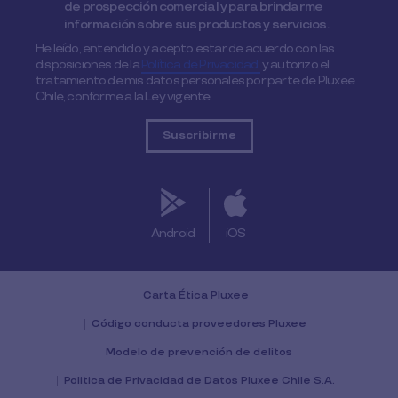
de prospección comercial y para brindarme
información sobre sus productos y servicios.
He leído, entendido y acepto estar de acuerdo con las
disposiciones de la
Política de Privacidad,
y autorizo el
tratamiento de mis datos personales por parte de Pluxee
Chile, conforme a la Ley vigente
Android
iOS
Carta Ética Pluxee
Código conducta proveedores Pluxee
Modelo de prevención de delitos
Politica de Privacidad de Datos Pluxee Chile S.A.