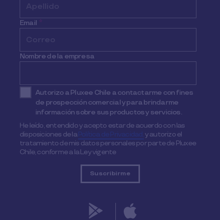
Email
*
Nombre de la empresa
Autorizo a Pluxee Chile a contactarme con fines
de prospección comercial y para brindarme
información sobre sus productos y servicios.
He leído, entendido y acepto estar de acuerdo con las
disposiciones de la
Política de Privacidad,
y autorizo el
tratamiento de mis datos personales por parte de Pluxee
Chile, conforme a la Ley vigente