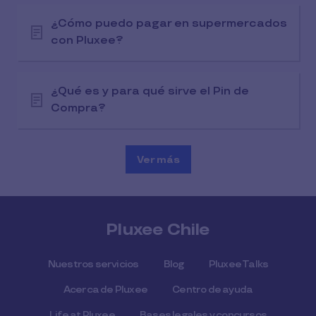
¿Cómo puedo pagar en supermercados
con Pluxee?
¿Qué es y para qué sirve el Pin de
Compra?
Ver más
Pluxee Chile
Nuestros servicios
Blog
Pluxee Talks
Acerca de Pluxee
Centro de ayuda
Life at Pluxee
Bases legales y concursos