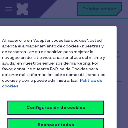
Pasar al contenido principal
B
Iniciar sesión
Centro de Ayuda
Consumidor
Al hacer clic en "Aceptar todas las cookies", usted
Beneficio Junaeb
acepta el almacenamiento de cookies - nuestras y
¿Qué hacer si recibí un mal trato, cobro indebido, abuso
de terceros - en su dispositivo para mejorar la
u otro por parte de un comercio asociado como usuario
navegación del sitio web, analizar el uso del mismo y
JUNAEB?
ayudar en nuestros esfuerzos de marketing. Por
favor, consulte nuestra Política de Cookies para
obtener más información sobre cómo utilizamos las
cookies y cómo puede administrarlas.
Política de
cookies
Buscar
Consumidor
Alimentación
Configuración de cookies
¿Qué hacer si recibí un mal
trato, cobro indebido, abuso
Rechazar todas