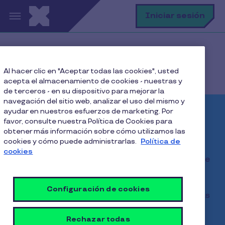
Pasar al contenido principal
B
Iniciar sesión
Home
Comercios asociados
Al hacer clic en "Aceptar todas las cookies", usted
Comercios Afiliacion Online
acepta el almacenamiento de cookies - nuestras y
de terceros - en su dispositivo para mejorar la
navegación del sitio web, analizar el uso del mismo y
ayudar en nuestros esfuerzos de marketing. Por
Accede a +400.000
favor, consulte nuestra Política de Cookies para
obtener más información sobre cómo utilizamos las
clientes con Pluxee
cookies y cómo puede administrarlas.
Política de
cookies
Te queremos contar que afiliar tu negocio a Pluxee
Alimentación ahora es más fácil que nunca.
Configuración de cookies
Te demorarás menos de 20 minutos y en 48 horas
ya formarás parte de nuestra red. Podrás
comenzar a operar a través de tu Pluxee
Rechazar todas