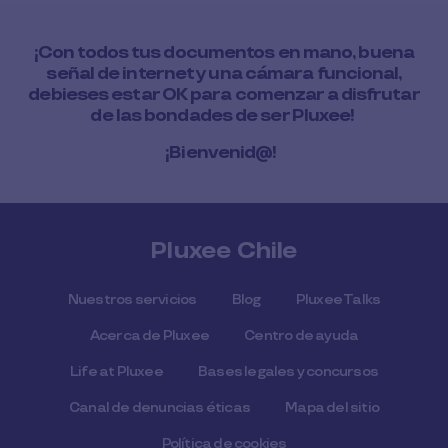
¡Con todos tus documentos en mano, buena
señal de internet y una cámara funcional,
debieses estar OK para comenzar a disfrutar
de las bondades de ser Pluxee!
¡Bienvenid@!
Pluxee Chile
Nuestros servicios
Blog
Pluxee Talks
Acerca de Pluxee
Centro de ayuda
Life at Pluxee
Bases legales y concursos
Canal de denuncias éticas
Mapa del sitio
Política de cookies