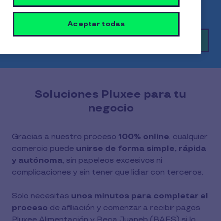
Comercios app.
Aceptar todas
Afilia tu comercio acá
Soluciones Pluxee para tu
negocio
Gracias a nuestro proceso
100% online
, cualquier
comercio puede
unirse de forma simple, rápida
y autónoma
, sin papeleos excesivos ni
complicaciones y sin tener que lidiar con terceros.
Solo necesitas
unos minutos para completar el
proceso
de afiliación y comenzar a recibir pagos
Pluxee Alimentación y Beca Juaneb (BAES) si lo