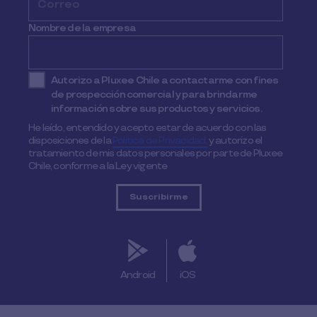
Nombre de la empresa
Autorizo a Pluxee Chile a contactarme con fines
de prospección comercial y para brindarme
información sobre sus productos y servicios.
He leído, entendido y acepto estar de acuerdo con las
disposiciones de la
Política de Privacidad,
y autorizo el
tratamiento de mis datos personales por parte de Pluxee
Chile, conforme a la Ley vigente
Android
iOS