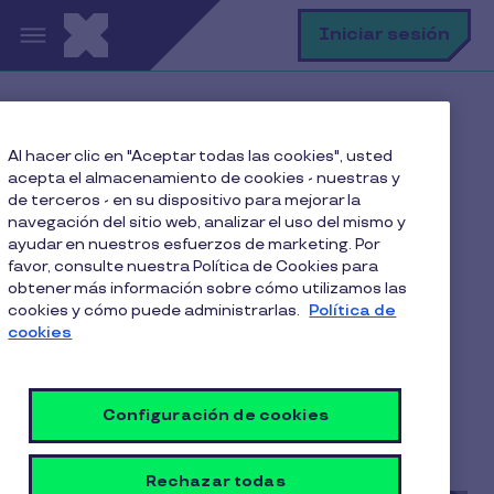
Pasar al contenido principal
B
Iniciar sesión
Home
Blog
Al hacer clic en "Aceptar todas las cookies", usted
Beneficios Corporativos
acepta el almacenamiento de cookies - nuestras y
A mayor costo de vida mayor el beneficio de
de terceros - en su dispositivo para mejorar la
alimentación
navegación del sitio web, analizar el uso del mismo y
ayudar en nuestros esfuerzos de marketing. Por
favor, consulte nuestra Política de Cookies para
obtener más información sobre cómo utilizamos las
cookies y cómo puede administrarlas.
Política de
A mayor costo de vida
cookies
mayor el beneficio de
alimentación
Configuración de cookies
5 Min de Lectura
25 Junio 2021
Rechazar todas