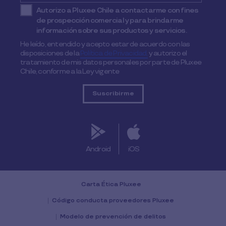
Autorizo a Pluxee Chile a contactarme con fines
de prospección comercial y para brindarme
información sobre sus productos y servicios.
He leído, entendido y acepto estar de acuerdo con las
disposiciones de la
Política de Privacidad,
y autorizo el
tratamiento de mis datos personales por parte de Pluxee
Chile, conforme a la Ley vigente
Android
iOS
Carta Ética Pluxee
Código conducta proveedores Pluxee
Modelo de prevención de delitos