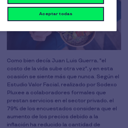
Aceptar todas
Como bien decía Juan Luis Guerra, "el
costo de la vida sube otra vez", y en esta
ocasión se siente más que nunca. Según el
Estudio Valor Facial, realizado por Sodexo
Pluxee a colaboradores formales que
prestan servicios en el sector privado, el
79% de los encuestados considera que el
aumento de los precios debido a la
inflación ha reducido la cantidad de