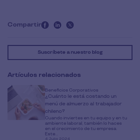
Compartir
this
article
on
Suscríbete a nuestro blog
social
media
Artículos relacionados
Beneficios Corporativos
¿Cuánto le está costando un
menú de almuerzo al trabajador
chileno?
Cuando inviertes en tu equipo y en tu
ambiente laboral, también lo haces
en el crecimiento de tu empresa.
Este...
4 Julio 2024