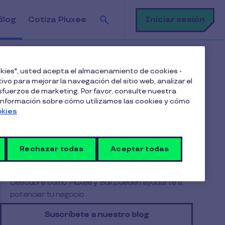
Buscar
Iniciar sesión
Blog
Cotiza Pluxee
 el bienestar y la experiencia de los colaboradores
ookies", usted acepta el almacenamiento de cookies -
ivo para mejorar la navegación del sitio web, analizar el
fuerzos de marketing. Por favor, consulte nuestra
Tabla de contenido
 información sobre cómo utilizamos las cookies y cómo
okies
Unimos fortalezas para resolver un dolor
real
Rechazar todas
Aceptar todas
Un paso más en la construcción de un
ecosistema robusto
Descubre cómo Pluxee y Buk pueden ayudarte a
potenciar tu negocio
Suscríbete a nuestro blog