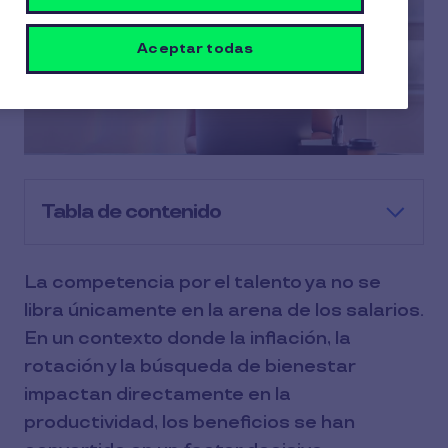
Aceptar todas
Tabla de contenido
La competencia por el talento ya no se
libra únicamente en la arena de los salarios.
En un contexto donde la inflación, la
rotación y la búsqueda de bienestar
impactan directamente en la
productividad, los beneficios se han