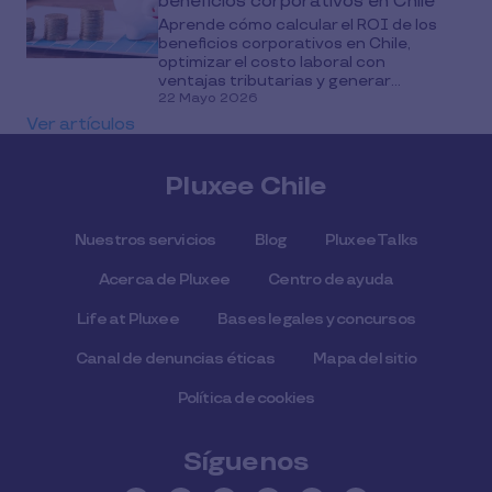
beneficios corporativos en Chile
Aprende cómo calcular el ROI de los
beneficios corporativos en Chile,
optimizar el costo laboral con
ventajas tributarias y generar...
22 Mayo 2026
Ver artículos
Pluxee Chile
Nuestros servicios
Blog
Pluxee Talks
Acerca de Pluxee
Centro de ayuda
Life at Pluxee
Bases legales y concursos
Canal de denuncias éticas
Mapa del sitio
Política de cookies
Síguenos