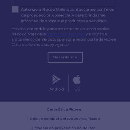
Autorizo a Pluxee Chile a contactarme con fines
de prospección comercial y para brindarme
información sobre sus productos y servicios.
He leído, entendido y acepto estar de acuerdo con las
disposiciones de la
Política de Privacidad,
y autorizo el
tratamiento de mis datos personales por parte de Pluxee
Chile, conforme a la Ley vigente
Android
iOS
Carta Ética Pluxee
Código conducta proveedores Pluxee
Modelo de prevención de delitos