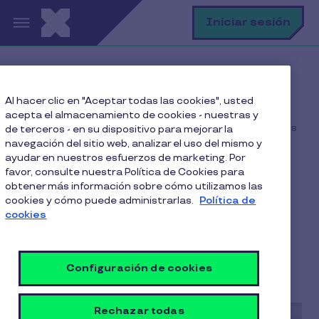
Pasar al contenido principal
B
Iniciar sesión
Home
Blog
Al hacer clic en "Aceptar todas las cookies", usted
Beneficios Corporativos
acepta el almacenamiento de cookies - nuestras y
Cómo mejorar tu estrategia de beneficios corporativos
de terceros - en su dispositivo para mejorar la
navegación del sitio web, analizar el uso del mismo y
ayudar en nuestros esfuerzos de marketing. Por
favor, consulte nuestra Política de Cookies para
obtener más información sobre cómo utilizamos las
Cómo mejorar tu
cookies y cómo puede administrarlas.
Política de
estrategia de beneficios
cookies
corporativos
Configuración de cookies
9 Min de Lectura
7 Mayo 2026
Rechazar todas