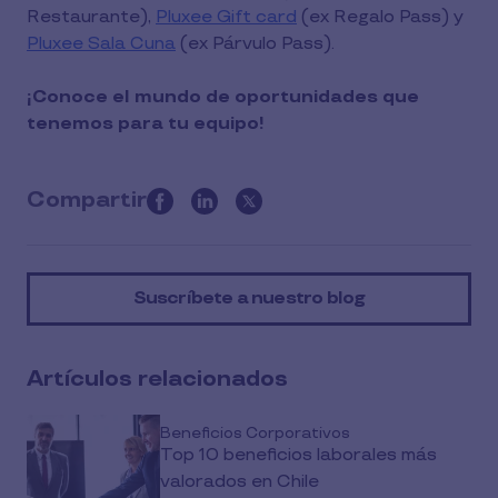
Restaurante),
Pluxee Gift card
(ex Regalo Pass) y
Pluxee Sala Cuna
(ex Párvulo Pass).
¡Conoce el mundo de oportunidades que
tenemos para tu equipo!
Compartir
this
article
on
Suscríbete a nuestro blog
social
media
Artículos relacionados
Beneficios Corporativos
Top 10 beneficios laborales más
valorados en Chile