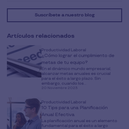
article
on
Suscríbete a nuestro blog
social
media
Artículos relacionados
Productividad Laboral
¿Cómo lograr el cumplimiento de
metas de tu equipo?
En el dinámico mundo empresarial,
alcanzar metas anuales es crucial
para el éxito a largo plazo. Sin
embargo, cuando los...
20 Noviembre 2023
Productividad Laboral
10 Tips para una Planificación
Anual Efectiva
La planificación anual es un elemento
fundamental para el éxito a largo