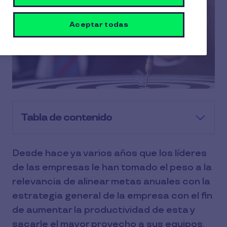
Aceptar todas
Tabla de contenido
Desde hace ya varios años que los líderes
de las empresas le han tomado el peso a la
relevancia de alinear metas anuales con la
estrategia general de la empresa con el fin
de aumentar la productividad de esta y
sacarle el mayor provecho a sus equipos.