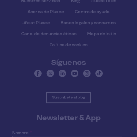
Nuestros servicios
Blog
Pluxee Talks
Acerca de Pluxee
Centro de ayuda
Life at Pluxee
Bases legales y concursos
Canal de denuncias éticas
Mapa del sitio
Política de cookies
Síguenos
Suscríbete al blog
Newsletter & App
Nombre
*