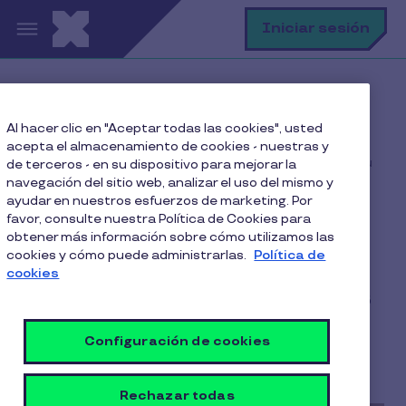
Pasar al contenido principal
B
Iniciar sesión
Home
Blog
Al hacer clic en "Aceptar todas las cookies", usted
Productividad Laboral
acepta el almacenamiento de cookies - nuestras y
Así es cómo puedes establecer metas anuales para tu
de terceros - en su dispositivo para mejorar la
equipo
navegación del sitio web, analizar el uso del mismo y
ayudar en nuestros esfuerzos de marketing. Por
favor, consulte nuestra Política de Cookies para
obtener más información sobre cómo utilizamos las
cookies y cómo puede administrarlas.
Política de
Así es cómo puedes
cookies
establecer metas anuales
para tu equipo
Configuración de cookies
6 Min de Lectura
1 Diciembre 2023
Rechazar todas