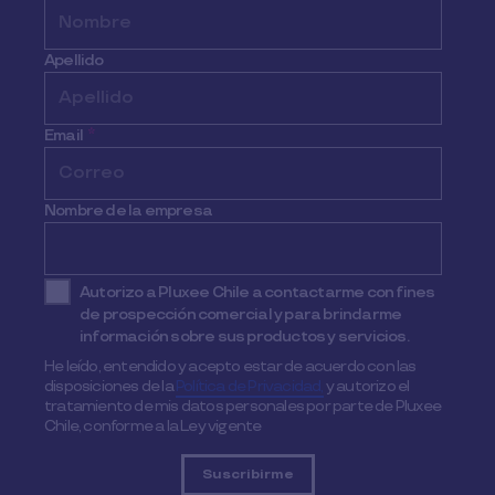
Apellido
Email
*
Nombre de la empresa
Autorizo a Pluxee Chile a contactarme con fines
de prospección comercial y para brindarme
información sobre sus productos y servicios.
He leído, entendido y acepto estar de acuerdo con las
disposiciones de la
Política de Privacidad,
y autorizo el
tratamiento de mis datos personales por parte de Pluxee
Chile, conforme a la Ley vigente