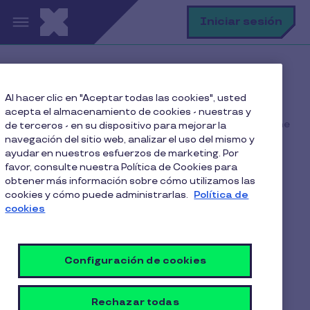
Pasar al contenido principal
B
Iniciar sesión
Home
Blog
Al hacer clic en "Aceptar todas las cookies", usted
Beneficios Corporativos
acepta el almacenamiento de cookies - nuestras y
10 Razones por las que Pluxee Alimentación te conviene
de terceros - en su dispositivo para mejorar la
a ti y a tu empresa
navegación del sitio web, analizar el uso del mismo y
ayudar en nuestros esfuerzos de marketing. Por
favor, consulte nuestra Política de Cookies para
obtener más información sobre cómo utilizamos las
cookies y cómo puede administrarlas.
Política de
10 Razones por las que
cookies
Pluxee Alimentación te
conviene a ti y a tu
Configuración de cookies
empresa
Rechazar todas
6 Min de Lectura
7 Noviembre 2024