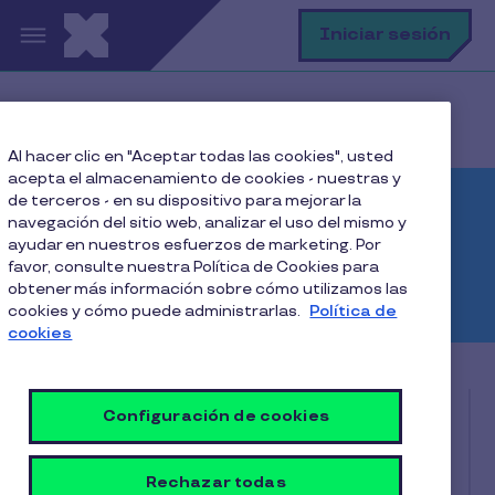
Pasar al contenido principal
B
Iniciar sesión
Home
Accesos
Empresas
Al hacer clic en "Aceptar todas las cookies", usted
acepta el almacenamiento de cookies - nuestras y
de terceros - en su dispositivo para mejorar la
Accesos Empresas e
navegación del sitio web, analizar el uso del mismo y
ayudar en nuestros esfuerzos de marketing. Por
Instituciones públicas
favor, consulte nuestra Política de Cookies para
obtener más información sobre cómo utilizamos las
cookies y cómo puede administrarlas.
Política de
cookies
Configuración de cookies
Rechazar todas