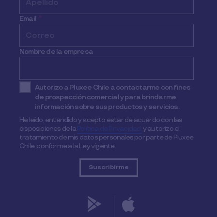
Email
*
Nombre de la empresa
Autorizo a Pluxee Chile a contactarme con fines
de prospección comercial y para brindarme
información sobre sus productos y servicios.
He leído, entendido y acepto estar de acuerdo con las
disposiciones de la
Política de Privacidad,
y autorizo el
tratamiento de mis datos personales por parte de Pluxee
Chile, conforme a la Ley vigente