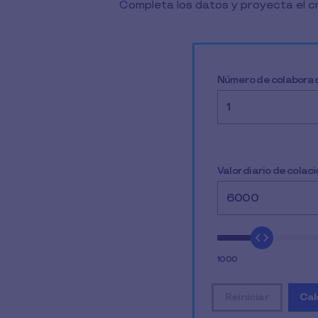
Completa los datos y proyecta el cr
Completa tus datos para
Número de colabora
Valor diario de colaci
1000
Reiniciar
Cal
restablecer t