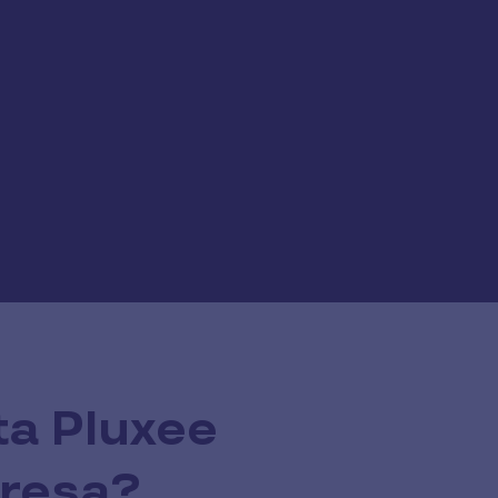
ta Pluxee
presa?