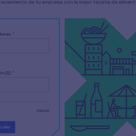
eciemiento de tu empresa con la mejor tarjeta de aliment
 conocer más de los beneficios laborales acorde a las n
dores
*
ón ($)
*
25000
cular
odos los datos de entrada
mostrar el resultado de la simulación