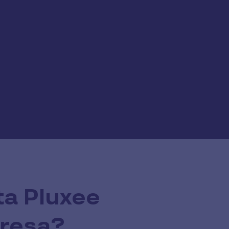
ta Pluxee
presa?