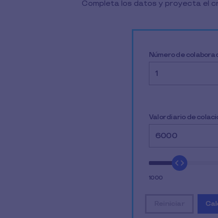
Completa los datos y proyecta el cr
Completa tus datos para
Número de colabora
Valor diario de colaci
1000
Reiniciar
Cal
restablecer t