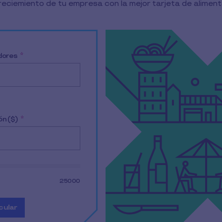
eciemiento de tu empresa con la mejor tarjeta de aliment
 conocer más de los beneficios laborales acorde a las n
dores
*
ón ($)
*
25000
cular
odos los datos de entrada
mostrar el resultado de la simulación