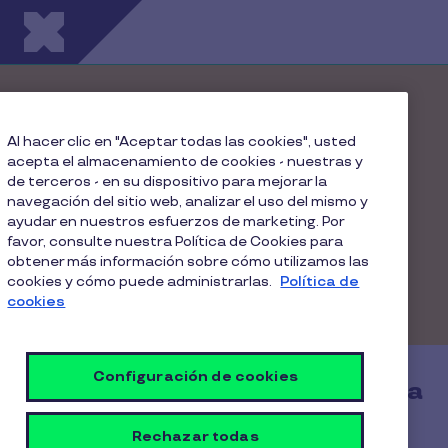
Pasar al contenido principal
Ebook: Beneficios e
Incentivos que de verdad
Al hacer clic en "Aceptar todas las cookies", usted
acepta el almacenamiento de cookies - nuestras y
funcionan
de terceros - en su dispositivo para mejorar la
navegación del sitio web, analizar el uso del mismo y
ayudar en nuestros esfuerzos de marketing. Por
Enteráte la mejor forma de diseñar un paquete de
favor, consulte nuestra Política de Cookies para
beneficios valioso, medible y estratégico para tu
obtener más información sobre cómo utilizamos las
organización; generando un impacto positivo en la
cookies y cómo puede administrarlas.
Política de
vida y bienestar de tus colaboradores
cookies
Configuración de cookies
Completa este formulario para
recibir tu Ebook Pluxee
Rechazar todas