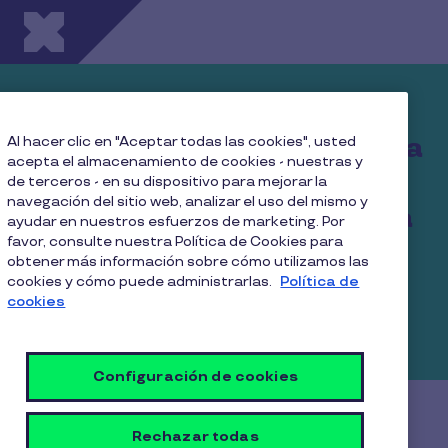
Pasar al contenido principal
Contrata Pluxee
Alimentación y obtén hasta
Al hacer clic en "Aceptar todas las cookies", usted
acepta el almacenamiento de cookies - nuestras y
un 38,7% en ahorro
de terceros - en su dispositivo para mejorar la
navegación del sitio web, analizar el uso del mismo y
tributario para tu empresa
ayudar en nuestros esfuerzos de marketing. Por
favor, consulte nuestra Política de Cookies para
obtener más información sobre cómo utilizamos las
Somos líderes del mercado en beneficios de
cookies y cómo puede administrarlas.
Política de
alimentación para empresas y una solución
cookies
innovadora para gestionar los beneficios de tus
colaboradores.
Configuración de cookies
¡Descubre muchos más
Rechazar todas