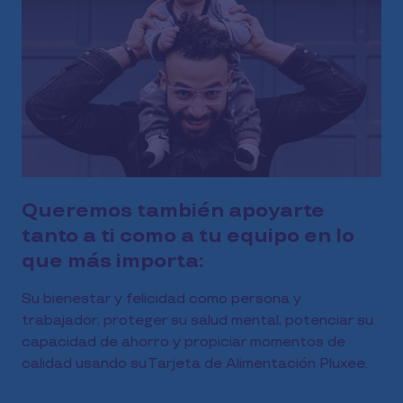
Queremos también apoyarte
tanto a ti como a tu equipo en lo
que más importa:
Su bienestar y felicidad como persona y
trabajador, proteger su salud mental, potenciar su
capacidad de ahorro y propiciar momentos de
calidad usando su Tarjeta de Alimentación Pluxee.