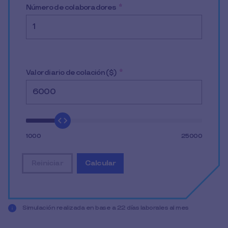
Número de colaboradores
*
Valor diario de colación ($)
*
1000
25000
Reiniciar
Calcular
restablecer todos los datos de entrada
mostrar el resultado de la simulació
Simulación realizada en base a 22 días laborales al mes