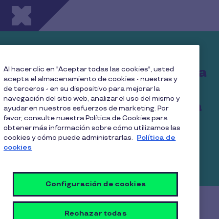
Pasar al contenido principal
Contrata Pluxee
Alimentación y obtén hasta
Al hacer clic en "Aceptar todas las cookies", usted
acepta el almacenamiento de cookies - nuestras y
un 38,7% en ahorro
de terceros - en su dispositivo para mejorar la
navegación del sitio web, analizar el uso del mismo y
tributario para tu empresa
ayudar en nuestros esfuerzos de marketing. Por
favor, consulte nuestra Política de Cookies para
obtener más información sobre cómo utilizamos las
Somos líderes del mercado en beneficios de
cookies y cómo puede administrarlas.
Política de
alimentación para empresas y una solución
cookies
innovadora para gestionar los beneficios de tus
colaboradores.
Configuración de cookies
¡Descubre muchos más
Rechazar todas