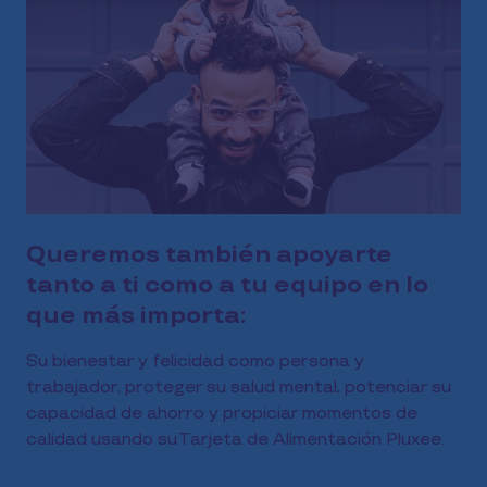
Queremos también apoyarte
tanto a ti como a tu equipo en lo
que más importa:
Su bienestar y felicidad como persona y
trabajador, proteger su salud mental, potenciar su
capacidad de ahorro y propiciar momentos de
calidad usando su Tarjeta de Alimentación Pluxee.