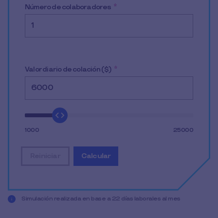
Número de colaboradores
*
Valor diario de colación ($)
*
1000
25000
Reiniciar
Calcular
restablecer todos los datos de entrada
mostrar el resultado de la simulació
Simulación realizada en base a 22 días laborales al mes