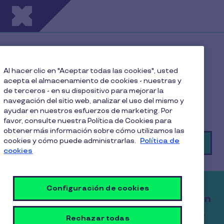
Pasar al contenido principal
¿Bienestar para tu
equipo?
Al hacer clic en "Aceptar todas las cookies", usted
acepta el almacenamiento de cookies - nuestras y
de terceros - en su dispositivo para mejorar la
Descubre todo lo que Pluxee tiene para ti.
navegación del sitio web, analizar el uso del mismo y
¿Tienes dudas o quieres saber más?
ayudar en nuestros esfuerzos de marketing. Por
favor, consulte nuestra Política de Cookies para
obtener más información sobre cómo utilizamos las
cookies y cómo puede administrarlas.
Política de
👉 ¡Conversemos por WhatsApp!
cookies
Configuración de cookies
Contrata Pluxee Alimentación y obtén
hasta un 38,7% en ahorro tributario
Rechazar todas