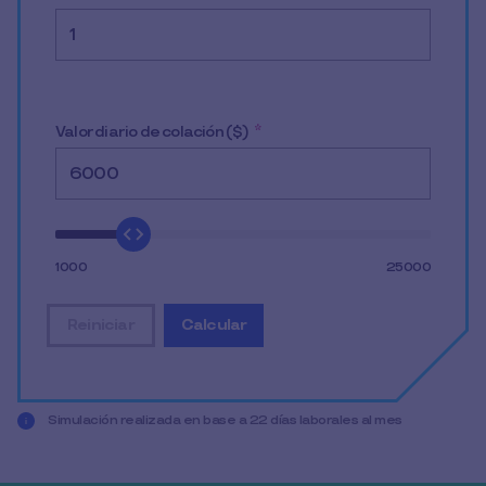
Valor diario de colación ($)
*
1000
25000
Reiniciar
Calcular
restablecer todos los datos de entrada
mostrar el resultado de la simulació
Simulación realizada en base a 22 días laborales al mes
Completa tus datos para conocer más de los beneficios 