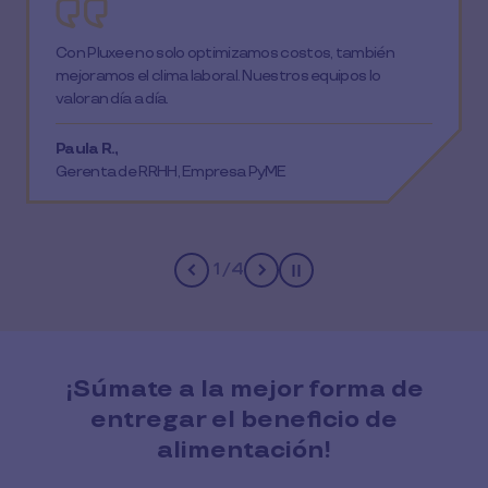
Con Pluxee no solo optimizamos costos, también
mejoramos el clima laboral. Nuestros equipos lo
valoran día a día.
Paula R.,
Gerenta de RRHH, Empresa PyME
1
/
4
Pause
¡Súmate a la mejor forma de
entregar el beneficio de
alimentación!