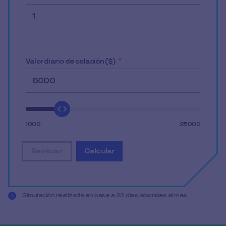
Valor diario de colación ($)
*
1000
25000
Reiniciar
Calcular
restablecer todos los datos de entrada
mostrar el resultado de la simulació
Simulación realizada en base a 22 días laborales al mes
Completa tus datos para conocer más de los beneficios 