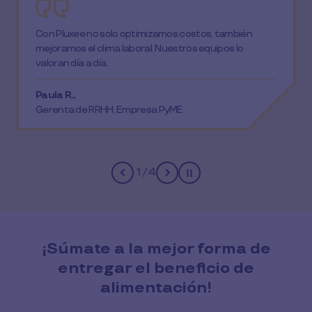
Con Pluxee no solo optimizamos costos, también
mejoramos el clima laboral. Nuestros equipos lo
valoran día a día.
Paula R.,
Gerenta de RRHH, Empresa PyME
1
/
4
Pause
¡Súmate a la mejor forma de
entregar el beneficio de
alimentación!