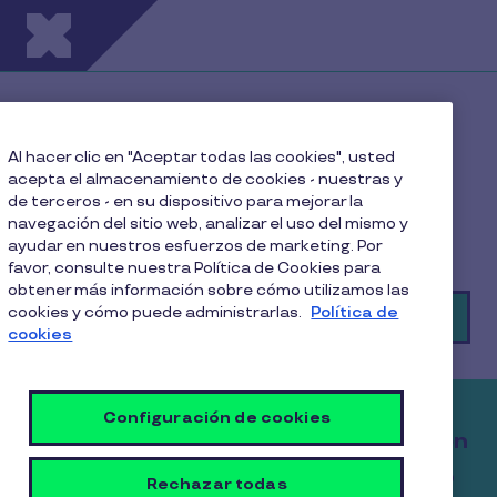
Pasar al contenido principal
¿Bienestar para tu
equipo?
Al hacer clic en "Aceptar todas las cookies", usted
acepta el almacenamiento de cookies - nuestras y
de terceros - en su dispositivo para mejorar la
Descubre todo lo que Pluxee tiene para ti.
navegación del sitio web, analizar el uso del mismo y
¿Tienes dudas o quieres saber más?
ayudar en nuestros esfuerzos de marketing. Por
favor, consulte nuestra Política de Cookies para
obtener más información sobre cómo utilizamos las
cookies y cómo puede administrarlas.
Política de
👉 ¡Conversemos por WhatsApp!
cookies
Configuración de cookies
Contrata Pluxee Alimentación y obtén
hasta un 38,7% en ahorro tributario
Rechazar todas